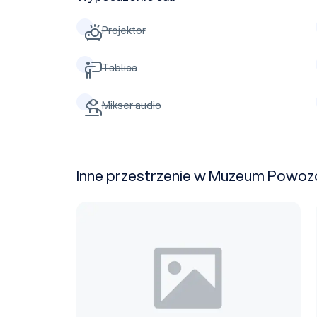
Projektor
Tablica
Mikser audio
Inne przestrzenie w Muzeum Powo
Wiata prezentacji i spotkań