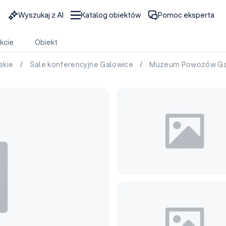
Wyszukaj z AI
Katalog obiektów
Pomoc eksperta
kcie
Obiekt
skie
/
Sale konferencyjne Galowice
/
Muzeum Powozów Ga