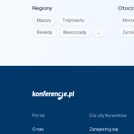
Regiony
Otocz
Mazury
Trójmiasto
Morz
Beskidy
Bieszczady
…
Za m
Portal
Dla użytkowników
O nas
Zarejestruj się