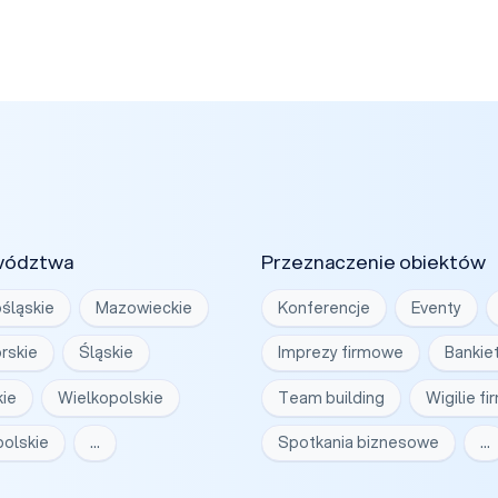
wództwa
Przeznaczenie obiektów
śląskie
Mazowieckie
Konferencje
Eventy
rskie
Śląskie
Imprezy firmowe
Bankie
ie
Wielkopolskie
Team building
Wigilie f
olskie
…
Spotkania biznesowe
…