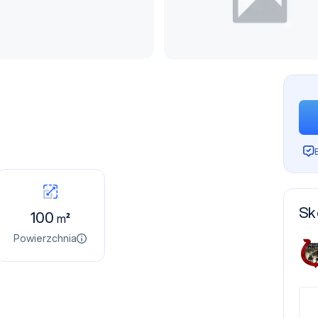
Sk
100
m²
Powierzchnia