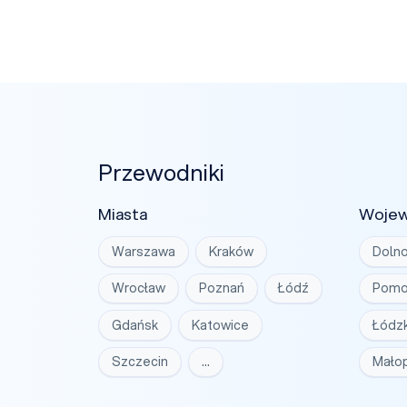
Przewodniki
Miasta
Woje
Warszawa
Kraków
Dolno
Wrocław
Poznań
Łódź
Pomo
Gdańsk
Katowice
Łódzk
Szczecin
…
Małop