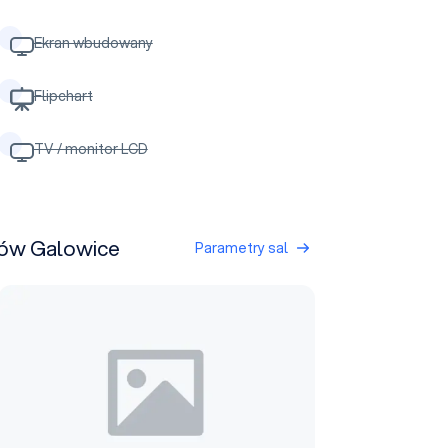
Ekran wbudowany
Flipchart
TV / monitor LCD
zów Galowice
Parametry sal
Sala konferencyjno - wystawowa