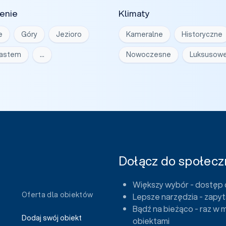
enie
Klimaty
e
Góry
Jezioro
Kameralne
Historyczne
iastem
…
Nowoczesne
Luksusow
Dołącz do społeczn
Większy wybór - dostęp 
Oferta dla obiektów
Lepsze narzędzia - zapyt
Bądź na bieżąco - raz w 
Dodaj swój obiekt
obiektami