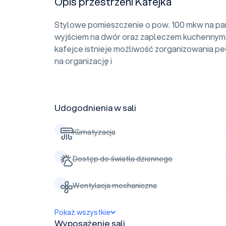
Opis przestrzeni Kafejka
Stylowe pomieszczenie o pow. 100 mkw na pa
wyjściem na dwór oraz zapleczem kuchennym. 
kafejce istnieje możliwość zorganizowania pe
na organizację i
Udogodnienia w sali
Klimatyzacja
Dostęp do światła dziennego
Wentylacja mechaniczna
Pokaż wszystkie
Wyposażenie sali