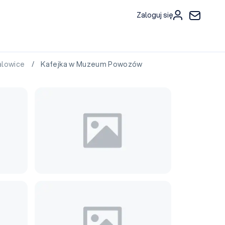
Zaloguj się
lowice
/ Kafejka w Muzeum Powozów