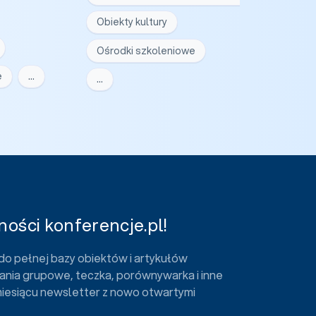
Obiekty kultury
Ośrodki szkoleniowe
e
…
…
ości konferencje.pl!
do pełnej bazy obiektów i artykułów
ania grupowe, teczka, porównywarka i inne
miesiącu newsletter z nowo otwartymi