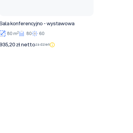
Sala konferencyjno - wystawowa
2
80 m
80
60
935,20 zł netto
za dzień