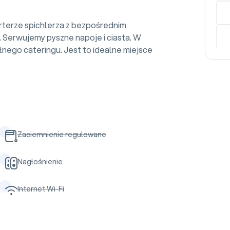
rterze spichlerza z bezpośrednim
Serwujemy pyszne napoje i ciasta. W
łnego cateringu. Jest to idealne miejsce
Zaciemnienie regulowane
Nagłośnienie
Internet Wi-Fi