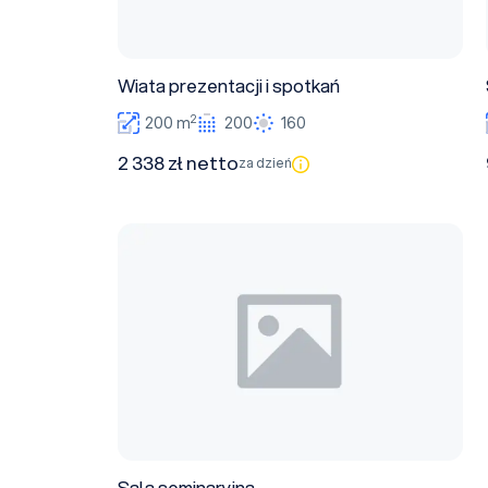
Wiata prezentacji i spotkań
2
200 m
200
160
2 338 zł netto
za dzień
Sala seminaryjna
Sala seminaryjna