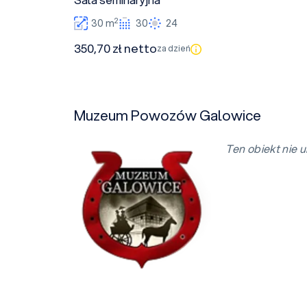
2
30 m
30
24
350,70 zł netto
za dzień
Muzeum Powozów Galowice
Ten obiekt nie u