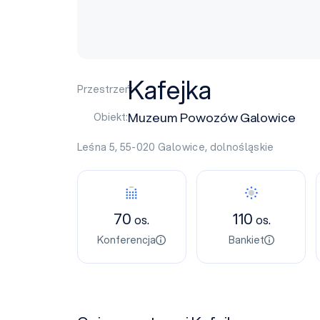
Kafejka
Przestrzeń:
Muzeum Powozów Galowice
Obiekt:
Leśna 5, 55-020
Galowice
,
dolnośląskie
70
110
os.
os.
Konferencja
Bankiet