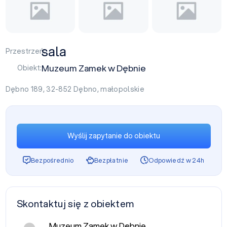
sala
Przestrzeń:
Muzeum Zamek w Dębnie
Obiekt:
Dębno 189, 32-852
Dębno
,
małopolskie
Wyślij zapytanie do obiektu
Bezpośrednio
Bezpłatnie
Odpowiedź w 24h
Skontaktuj się z obiektem
Muzeum Zamek w Dębnie