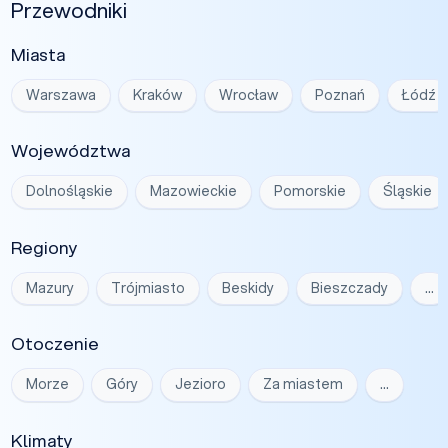
Przewodniki
Miasta
Warszawa
Kraków
Wrocław
Poznań
Łódź
Województwa
Dolnośląskie
Mazowieckie
Pomorskie
Śląskie
Regiony
Mazury
Trójmiasto
Beskidy
Bieszczady
…
Otoczenie
Morze
Góry
Jezioro
Za miastem
…
Klimaty