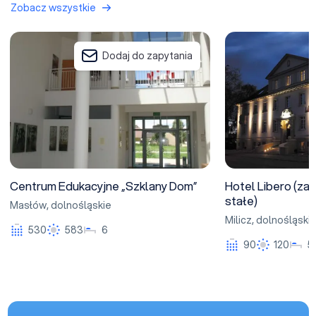
Zobacz wszystkie
Centrum Edukacyjne „Szklany Dom”
Hotel Libero (zamk
Dodaj do zapytania
Centrum Edukacyjne „Szklany Dom”
Hotel Libero (za
stałe)
Masłów
,
dolnośląskie
Milicz
,
dolnośląski
530
583
6
90
120
5