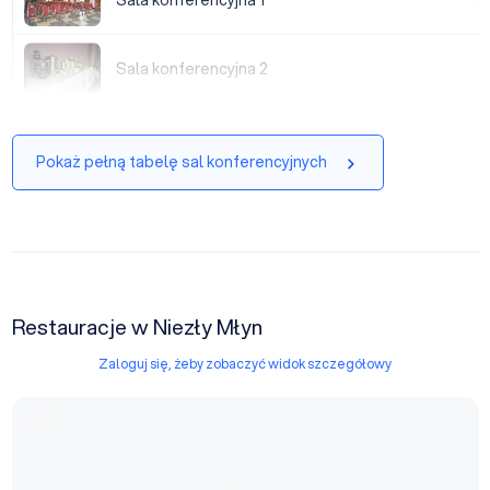
Sala konferencyjna 1
Sala konferencyjna 2
Sala konferencyjna 2
|
Pokaż pełną tabelę sal konferencyjnych
Restauracje w Niezły Młyn
Zaloguj się, żeby zobaczyć widok szczegółowy