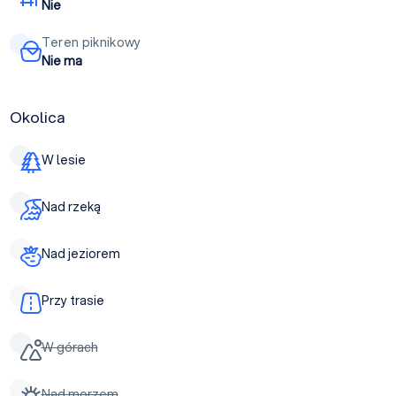
Nie
Teren piknikowy
Nie ma
Okolica
W lesie
Nad rzeką
Nad jeziorem
Przy trasie
W górach
Nad morzem