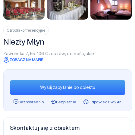
+3
Ośrodki konferencyjne
Niezły Młyn
Zawońska 7, 55-106
Czeszów
,
dolnośląskie
ZOBACZ NA MAPIE
Wyślij zapytanie do obiektu
Bezpośrednio
Bezpłatnie
Odpowiedź w 24h
Skontaktuj się z obiektem