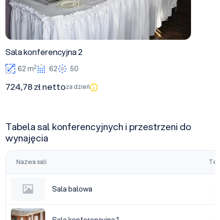
Sala konferencyjna 2
2
62 m
62
50
724,78 zł netto
za dzień
Tabela sal konferencyjnych i przestrzeni do
wynajęcia
Nazwa sali
Tea
Sala balowa
Sala balowa
|
Sala konferencyjna 1
|