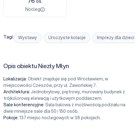
76
os.
Nocleg
Tagi:
Wystawy
Uroczyste kolacje
Imprezy dla dzieci
Opis obiektu Niezły Młyn
Lokalizacja
: Obiekt znajduje się pod Wrocławiem, w
miejscowości Czeszów, przy ul. Zawońskiej 7.
Architektura
: Jednobryłowy, piętrowy, murowany budynek z
trójkolorową elewacją i użytkowym poddaszem.
Sale konferencyjne
: Sala balowa z możliwością podziału na
dwie mniejsze sale dla 50 i 150 osób.
Pokoje
: 137 miejsc noclegowych w 38 pokojach.