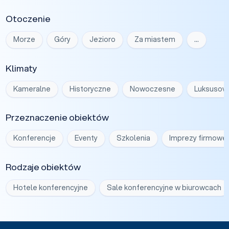
Otoczenie
Morze
Góry
Jezioro
Za miastem
…
Klimaty
Kameralne
Historyczne
Nowoczesne
Luksusow
Przeznaczenie obiektów
Konferencje
Eventy
Szkolenia
Imprezy firmowe
Rodzaje obiektów
Hotele konferencyjne
Sale konferencyjne w biurowcach