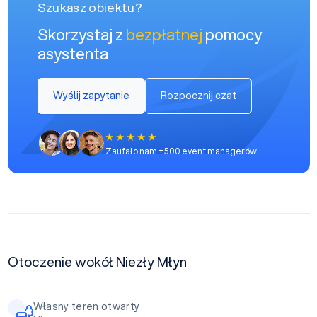
Szukasz obiektu?
Skorzystaj z
bezpłatnej
pomocy
asystenta
Wyślij zapytanie
Rozpocznij czat
Zaufało nam +500 event managerów
Otoczenie wokół Niezły Młyn
Własny teren otwarty