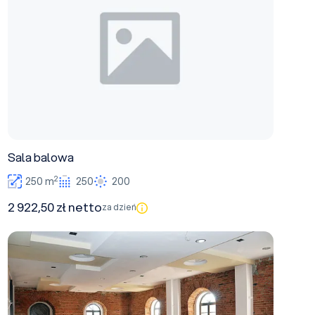
Sala balowa
2
250 m
250
200
2 922,50 zł netto
za dzień
Sala konferencyjna 1