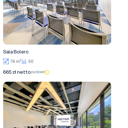
Sala Bolero
2
76 m
50
665 zł netto
za dzień
Rock