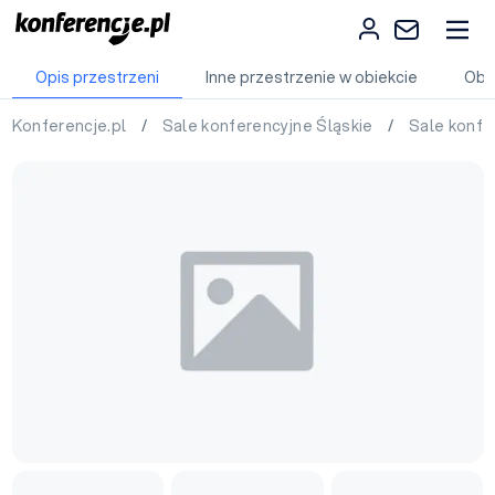
Opis przestrzeni
Inne przestrzenie w obiekcie
Obi
Konferencje.pl
/
Sale konferencyjne Śląskie
/
Sale konfe