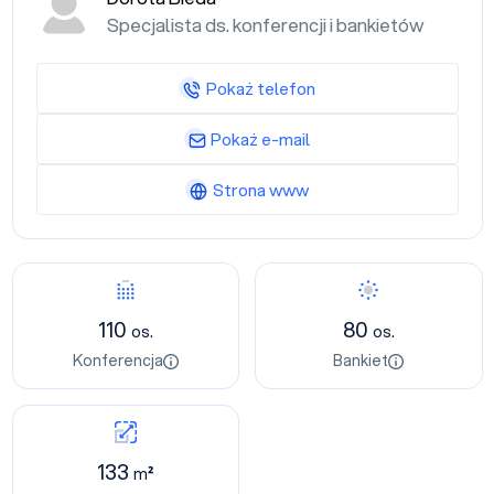
Specjalista ds. konferencji i bankietów
Pokaż telefon
Pokaż e-mail
Strona www
110
80
os.
os.
Konferencja
Bankiet
133
m²