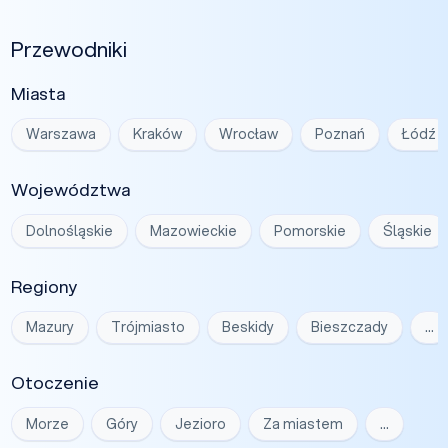
Przewodniki
Miasta
Warszawa
Kraków
Wrocław
Poznań
Łódź
Województwa
Dolnośląskie
Mazowieckie
Pomorskie
Śląskie
Regiony
Mazury
Trójmiasto
Beskidy
Bieszczady
…
Otoczenie
Morze
Góry
Jezioro
Za miastem
…