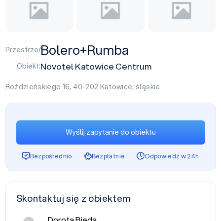
Bolero+Rumba
Przestrzeń:
Novotel Katowice Centrum
Obiekt:
Roździeńskiego 16, 40-202
Katowice
,
śląskie
Wyślij zapytanie do obiektu
Bezpośrednio
Bezpłatnie
Odpowiedź w 24h
Skontaktuj się z obiektem
Dorota Bieda