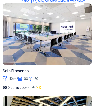
Zaloguj się, żeby zobaczyć widok szczegółowy
Sala Flamenco
Sala Flamenco
2
112 m
90
70
980 zł netto
za dzień
Jazz