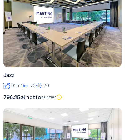
Jazz
2
91 m
70
70
796,25 zł netto
za dzień
Sala Bolero