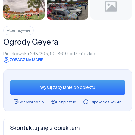
Alternatywne
Ogrody Geyera
Piotrkowska 293/305, 90-369
Łódź
,
łódzkie
ZOBACZ NA MAPIE
Wyślij zapytanie do obiektu
Bezpośrednio
Bezpłatnie
Odpowiedź w 24h
Skontaktuj się z obiektem