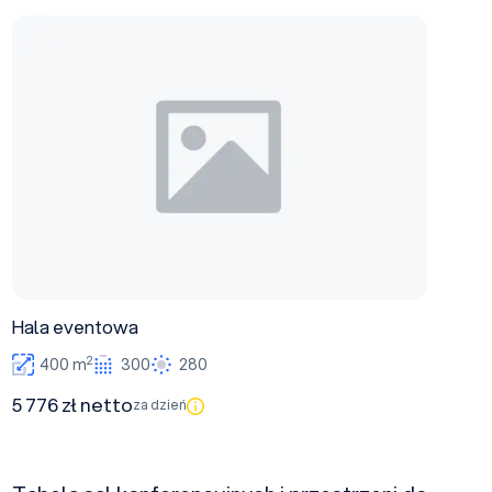
Hala eventowa
Hala eventowa
2
400 m
300
280
5 776 zł netto
za dzień