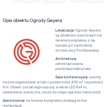
Opis obiektu Ogrody Geyera
Lokalizacja:
Ogrody Geyera
są obiektem eventowym na
terenie kompleksu o tej
nazwie, po zachodniej
stronie ulicy Piotrkowskiej.
Architektura:
odrestaurowana
postindustrialna hala.
Sale konferencyjne:
eventy
2
można organizować w hali o powierzchni 400 m
i wysokości
9 m. Obiekt został wyposażony w ekran LED 6x4 m,
oświetlenie sceniczne, może do niego wjechać samochód.
Gastronomia:
na terenie kompleksu działają liczne
restauracje.