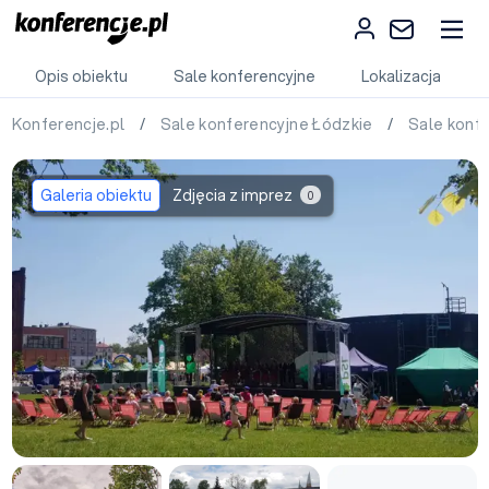
Opis obiektu
Sale konferencyjne
Lokalizacja
Konferencje.pl
/
Sale konferencyjne Łódzkie
/
Sale konf
Galeria obiektu
Zdjęcia z imprez
0