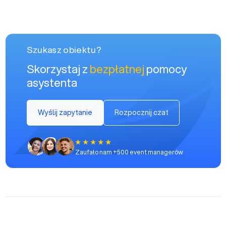
Szukasz obiektu?
Skorzystaj z
bezpłatnej
pomocy
asystenta
Wyślij zapytanie
Rozpocznij czat
Zaufało nam +500 event managerów