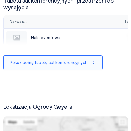
Tabela sal konferencyjnych i przestrzeni do
wynajęcia
Nazwa sali
Tea
Hala eventowa
Hala eventowa
|
Pokaż pełną tabelę sal konferencyjnych
Lokalizacja Ogrody Geyera