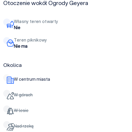
Otoczenie wokół Ogrody Geyera
Własny teren otwarty
Nie
Teren piknikowy
Nie ma
Okolica
W centrum miasta
W górach
W lesie
Nad rzeką