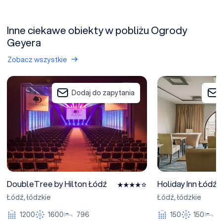
Inne ciekawe obiekty w pobliżu Ogrody
Geyera
Zobacz wszystkie
DoubleTree by Hilton Łódź
Holiday Inn Łódź
Dodaj do zapytania
DoubleTree by Hilton Łódź
Holiday Inn Łódź
Łódź
,
łódzkie
Łódź
,
łódzkie
1200
1600
796
150
150