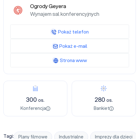
Ogrody Geyera
Wynajem sal konferencyjnych
Pokaż telefon
Pokaż e-mail
Strona www
Konferencja
Bankiet
300
280
os.
os.
Konferencja
Bankiet
Tagi:
Plany filmowe
Industrialne
Imprezy dla dzieci