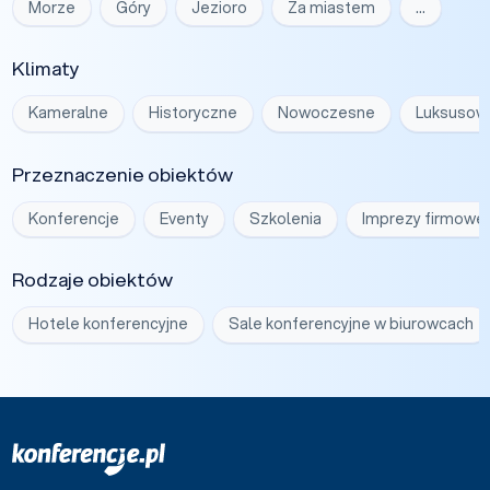
Morze
Góry
Jezioro
Za miastem
…
Klimaty
Kameralne
Historyczne
Nowoczesne
Luksusow
Przeznaczenie obiektów
Konferencje
Eventy
Szkolenia
Imprezy firmowe
Rodzaje obiektów
Hotele konferencyjne
Sale konferencyjne w biurowcach