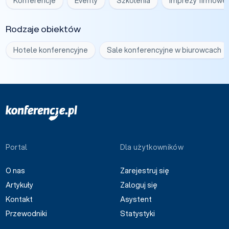
Konferencje
Eventy
Szkolenia
Imprezy firmowe
Rodzaje obiektów
Hotele konferencyjne
Sale konferencyjne w biurowcach
Portal
Dla użytkowników
O nas
Zarejestruj się
Artykuły
Zaloguj się
Kontakt
Asystent
Przewodniki
Statystyki