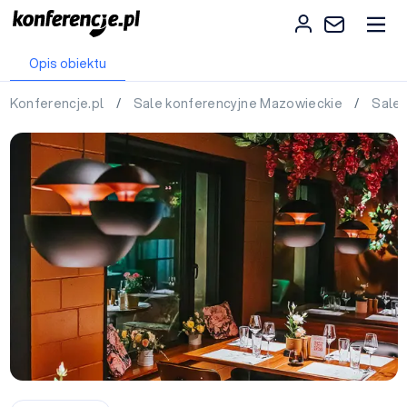
Opis obiektu
Konferencje.pl
/
Sale konferencyjne Mazowieckie
/
Sale