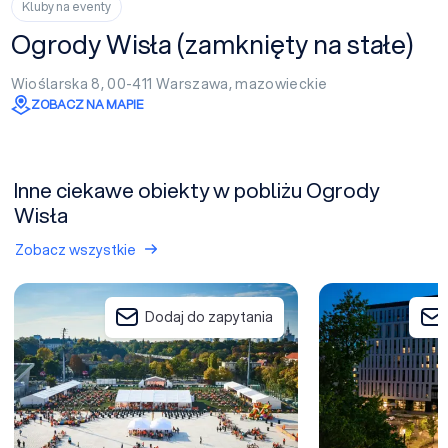
Kluby na eventy
Ogrody Wisła (zamknięty na stałe)
Wioślarska 8, 00-411
Warszawa
,
mazowieckie
ZOBACZ NA MAPIE
Inne ciekawe obiekty w pobliżu Ogrody
Wisła
Zobacz wszystkie
Warsaw Experience Center
Focus Hotel Prem
Dodaj do zapytania