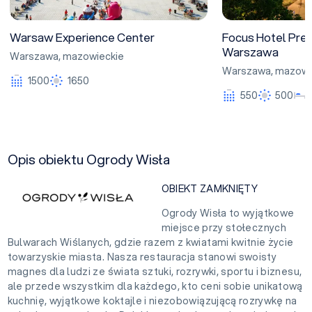
Warsaw Experience Center
Focus Hotel Pre
Warszawa
Warszawa
,
mazowieckie
Warszawa
,
mazowi
1500
1650
550
500
Opis obiektu Ogrody Wisła
OBIEKT ZAMKNIĘTY
Ogrody Wisła to wyjątkowe
miejsce przy stołecznych
Bulwarach Wiślanych, gdzie razem z kwiatami kwitnie życie
towarzyskie miasta. Nasza restauracja stanowi swoisty
magnes dla ludzi ze świata sztuki, rozrywki, sportu i biznesu,
ale przede wszystkim dla każdego, kto ceni sobie unikatową
kuchnię, wyjątkowe koktajle i niezobowiązującą rozrywkę na