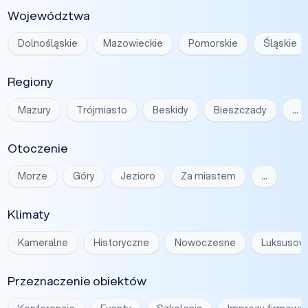
Województwa
Dolnośląskie
Mazowieckie
Pomorskie
Śląskie
Regiony
Mazury
Trójmiasto
Beskidy
Bieszczady
…
Otoczenie
Morze
Góry
Jezioro
Za miastem
…
Klimaty
Kameralne
Historyczne
Nowoczesne
Luksusow
Przeznaczenie obiektów