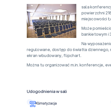
sala konferenc
powierzchni 2
miejscowości Ł
Może pomieścić
bankietowym i 
Na wyposażeniu 
regulowane, dostęp do światła dziennego, na
ekran wbudowany, flipchart.
Można tu organizować m.in. konferencje, eve
Udogodnienia w sali
Klimatyzacja