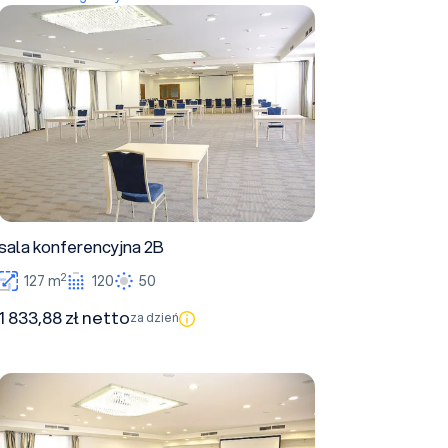
sala konferencyjna 2B
sala konferencyjna 2B
2
127 m
120
50
1 833,88 zł netto
za dzień
Business Room