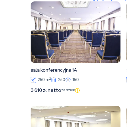
sala konferencyjna 1A
sala konferencyjna 1A
2
250 m
250
150
3 610 zł netto
za dzień
Lounge Room