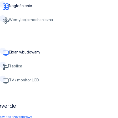
Nagłośnienie
Wentylacja mechaniczna
Ekran wbudowany
Tablica
TV / monitor LCD
overde
yć widok szczegółowy