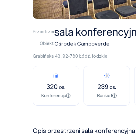
sala konferencyj
Przestrzeń:
Ośrodek Campoverde
Obiekt:
Grabińska 43, 92-780
Łódź
,
łódzkie
320
239
os.
os.
Konferencja
Bankiet
Opis przestrzeni sala konferencyjna