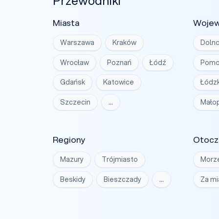
Przewodniki
Miasta
Woje
Warszawa
Kraków
Dolno
Wrocław
Poznań
Łódź
Pomo
Gdańsk
Katowice
Łódzk
Szczecin
…
Małop
Regiony
Otocz
Mazury
Trójmiasto
Morz
Beskidy
Bieszczady
…
Za m