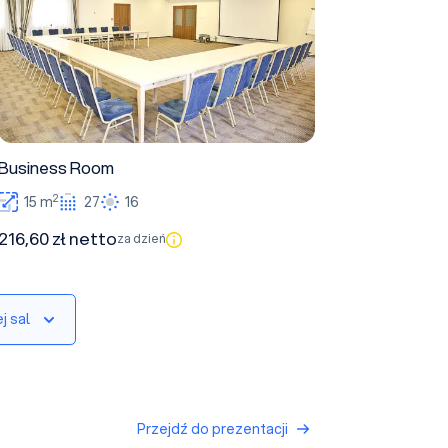
Business Room
2
15 m
27
16
216,60 zł netto
za dzień
j sal
Przejdź do prezentacji