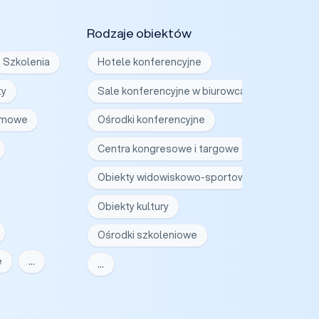
Rodzaje obiektów
Szkolenia
Hotele konferencyjne
ty
Sale konferencyjne w biurowcach
irmowe
Ośrodki konferencyjne
Centra kongresowe i targowe
Obiekty widowiskowo-sportowe
Obiekty kultury
Ośrodki szkoleniowe
e
…
…