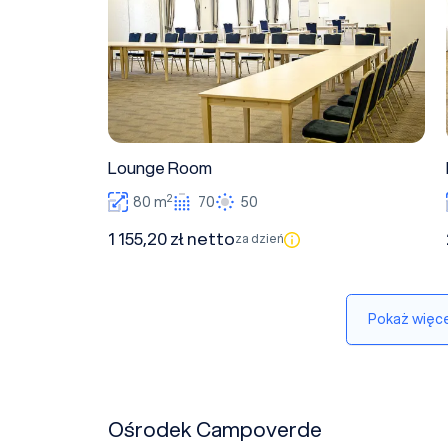
Lounge Room
2
80 m
70
50
1 155,20 zł netto
za dzień
Pokaż więce
Ośrodek Campoverde