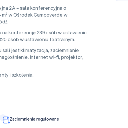
yjna 2A – sala konferencyjna o
18 m² w Ośrodek Campoverde w
ódź.
 na konferencję 239 osób w ustawieniu
320 osób w ustawieniu teatralnym.
sali jest klimatyzacja, zaciemnienie
głośnienie, internet wi-fi, projektor,
nty i szkolenia.
Zaciemnienie regulowane