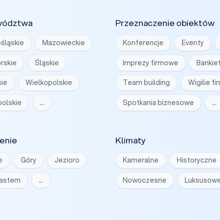
wództwa
Przeznaczenie obiektów
śląskie
Mazowieckie
Konferencje
Eventy
rskie
Śląskie
Imprezy firmowe
Bankie
ie
Wielkopolskie
Team building
Wigilie f
olskie
…
Spotkania biznesowe
…
enie
Klimaty
e
Góry
Jezioro
Kameralne
Historyczne
iastem
…
Nowoczesne
Luksusow