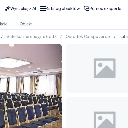
Wyszukaj z AI
Katalog obiektów
Pomoc eksperta
kcie
Obiekt
/
Sale konferencyjne Łódź
/
Ośrodek Campoverde
/ sala 