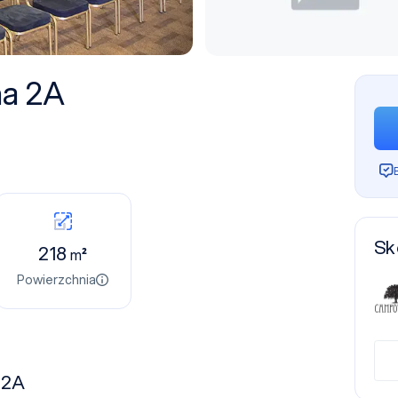
na 2A
Sk
218
m²
Powierzchnia
 2A