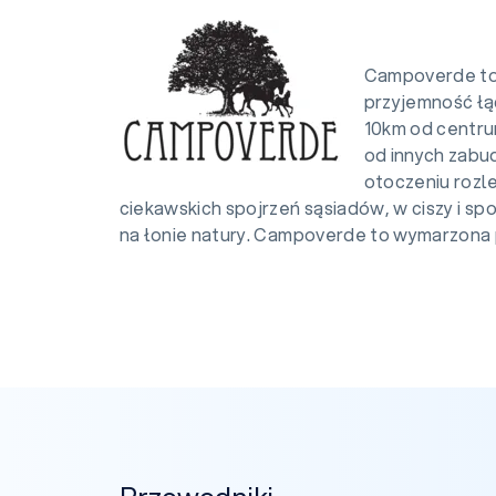
Campoverde to
przyjemność łąc
10km od centru
od innych zabu
otoczeniu rozle
ciekawskich spojrzeń sąsiadów, w ciszy i sp
na łonie natury. Campoverde to wymarzona p