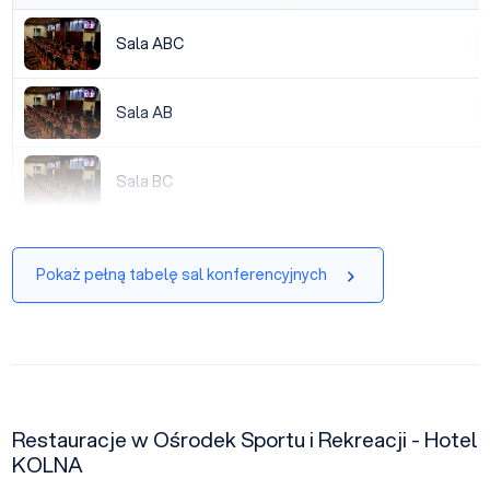
Sala ABC
Sala ABC
|
Sala AB
Sala AB
|
Sala BC
Sala BC
|
Pokaż pełną tabelę sal konferencyjnych
Restauracje w Ośrodek Sportu i Rekreacji - Hotel
KOLNA