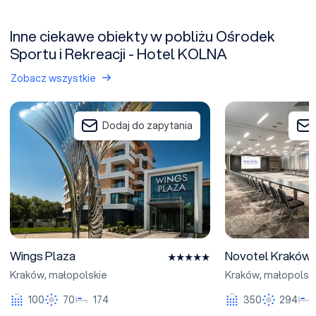
Inne ciekawe obiekty w pobliżu Ośrodek
Sportu i Rekreacji - Hotel KOLNA
Zobacz wszystkie
Wings Plaza
Novotel Kraków Ci
Dodaj do zapytania
Wings Plaza
Novotel Kraków 
Kraków
,
małopolskie
Kraków
,
małopolsk
100
70
174
350
294