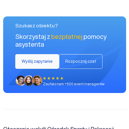
Szukasz obiektu?
Skorzystaj z
bezpłatnej
pomocy
asystenta
Wyślij zapytanie
Rozpocznij czat
Zaufało nam +500 event managerów
Otoczenie wokół Ośrodek Sportu i Rekreacji -