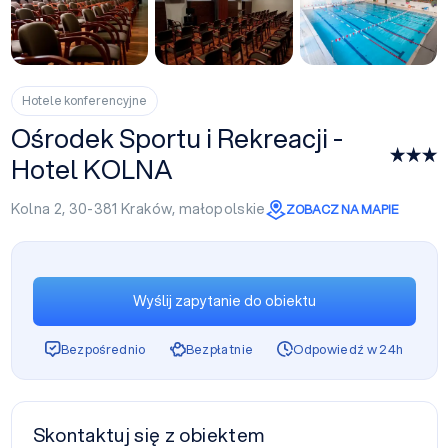
+15
Hotele konferencyjne
Ośrodek Sportu i Rekreacji -
Hotel KOLNA
Kolna 2, 30-381
Kraków
,
małopolskie
ZOBACZ NA MAPIE
Wyślij zapytanie do obiektu
Bezpośrednio
Bezpłatnie
Odpowiedź w 24h
Skontaktuj się z obiektem