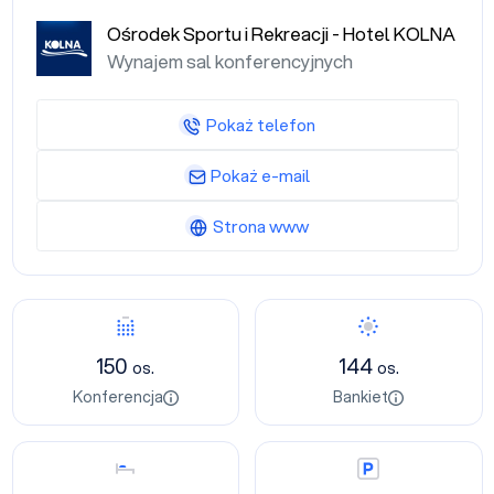
Ośrodek Sportu i Rekreacji - Hotel KOLNA
Wynajem sal konferencyjnych
Pokaż telefon
Pokaż e-mail
Strona www
Konferencja
Bankiet
150
144
os.
os.
Konferencja
Bankiet
Nocleg
Parking