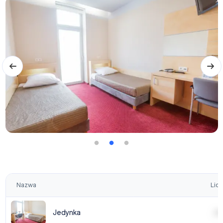
Nazwa
Licz
Jedynka
| | | |