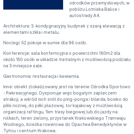
ośrodków przemysłowych, w
pobliżu Lotniska Balice i
autostrady A4.
Architektura: 3-kondygnacyjny budynek z szarą elewacją z
elementami szkła i metalu.
Noclegi: 52 pokoje w sumie dla 96 osób.
Konferencje: sala konferncyjna o powierzchni 160m2 dla
około 150 osób w układzie tratralnym z możłiwością podziału
na 3 mniejsze sale.
Gastronomia: restauracja i kawiarnia.
Inne: obiekt zlokalizowany jest na terenie Ośrodka Sportowo
- Rekreacyjnego. Dysponuje więc bogatym zapleczem
atrakcji, a wśród nich stół do ping-ponga i bilarda, boisko do
piłki nożnej, do piłki plażowej, tor kajakowy z możliwością
organizacji raftingu, 1km trasy biegowej lub do jazdy na
rolkach, teren zielony, przystanek Krakowskiego Tramwaju
Wodnego, ścieżka rowerowa do Opactwa Benedyktynów w
Tyńcu i centrum Krakowa.