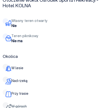
Hotel KOLNA
Własny teren otwarty
Nie
Teren piknikowy
Nie ma
Okolica
W lesie
Nad rzeką
Przy trasie
W górach