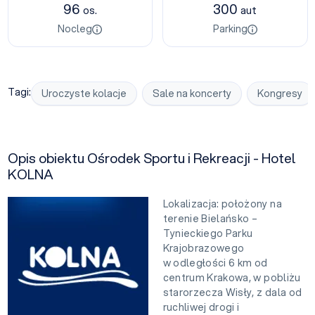
96
300
os.
aut
Nocleg
Parking
Tagi:
Uroczyste kolacje
Sale na koncerty
Kongresy
Opis obiektu Ośrodek Sportu i Rekreacji - Hotel
KOLNA
Lokalizacja: położony na
terenie Bielańsko –
Tynieckiego Parku
Krajobrazowego
w odległości 6 km od
centrum Krakowa, w pobliżu
starorzecza Wisły, z dala od
ruchliwej drogi i