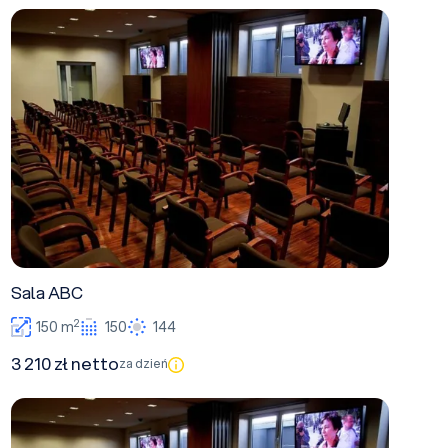
Sala ABC
Sala ABC
2
150 m
150
144
3 210 zł netto
za dzień
Sala AB