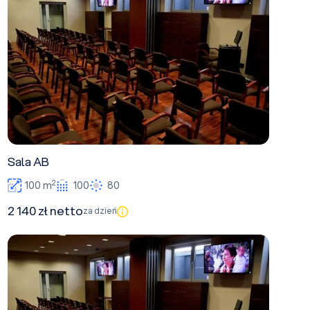
Sala AB
2
100 m
100
80
2 140 zł netto
za dzień
Sala BC