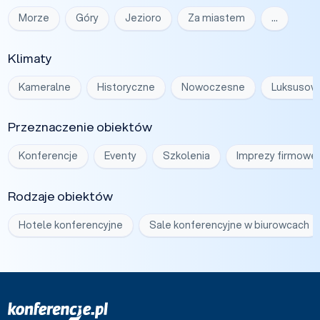
Morze
Góry
Jezioro
Za miastem
…
Klimaty
Kameralne
Historyczne
Nowoczesne
Luksusow
Przeznaczenie obiektów
Konferencje
Eventy
Szkolenia
Imprezy firmowe
Rodzaje obiektów
Hotele konferencyjne
Sale konferencyjne w biurowcach