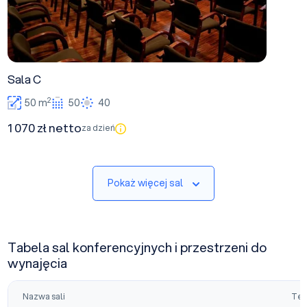
Sala C
2
50 m
50
40
1 070 zł netto
za dzień
Pokaż więcej sal
Tabela sal konferencyjnych i przestrzeni do
wynajęcia
Nazwa sali
Tea