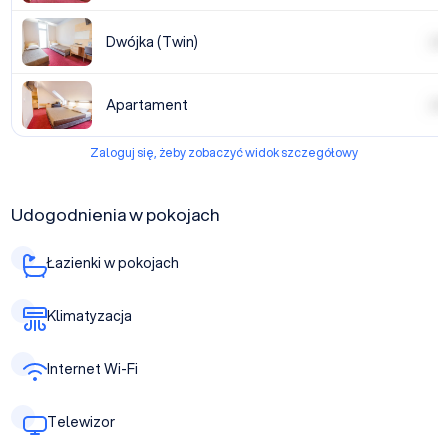
Dwójka (Twin)
| | | |
Apartament
| | | |
Zaloguj się, żeby zobaczyć widok szczegółowy
Udogodnienia w pokojach
Łazienki w pokojach
Klimatyzacja
Internet Wi-Fi
Telewizor