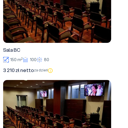
Sala BC
2
150 m
100
80
3 210 zł netto
za dzień
Sala C