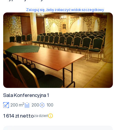
Zaloguj się, żeby zobaczyć widok szczegółowy
Sala Konferencyjna 1
Sala Konferencyjna 1
2
200 m
200
100
1 614 zł netto
za dzień
Sala Konferencyjna 2