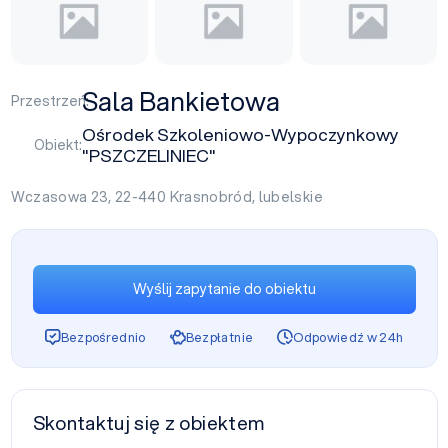
Sala Bankietowa
Przestrzeń:
Ośrodek Szkoleniowo-Wypoczynkowy
Obiekt:
"PSZCZELINIEC"
Wczasowa 23, 22-440
Krasnobród
,
lubelskie
Wyślij zapytanie do obiektu
Bezpośrednio
Bezpłatnie
Odpowiedź w 24h
Skontaktuj się z obiektem