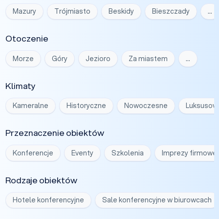
Mazury
Trójmiasto
Beskidy
Bieszczady
…
Otoczenie
Morze
Góry
Jezioro
Za miastem
…
Klimaty
Kameralne
Historyczne
Nowoczesne
Luksusow
Przeznaczenie obiektów
Konferencje
Eventy
Szkolenia
Imprezy firmowe
Rodzaje obiektów
Hotele konferencyjne
Sale konferencyjne w biurowcach