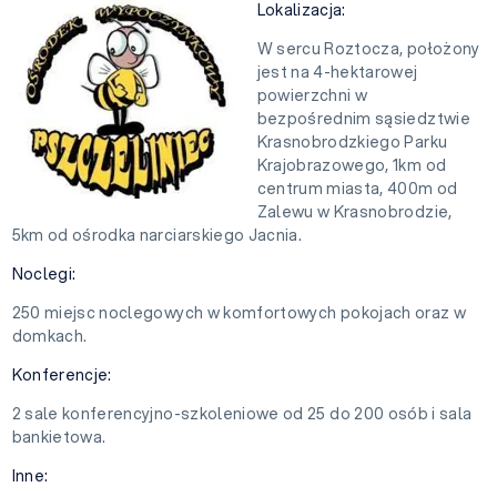
Lokalizacja:
W sercu Roztocza, położony
jest na 4-hektarowej
powierzchni w
bezpośrednim sąsiedztwie
Krasnobrodzkiego Parku
Krajobrazowego, 1km od
centrum miasta, 400m od
Zalewu w Krasnobrodzie,
5km od ośrodka narciarskiego Jacnia.
Noclegi:
250 miejsc noclegowych w komfortowych pokojach oraz w
domkach.
Konferencje:
2 sale konferencyjno-szkoleniowe od 25 do 200 osób i sala
bankietowa.
Inne: