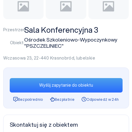
Sala Konferencyjna 3
Przestrzeń:
Ośrodek Szkoleniowo-Wypoczynkowy
Obiekt:
"PSZCZELINIEC"
Wczasowa 23, 22-440
Krasnobród
,
lubelskie
Wyślij zapytanie do obiektu
Bezpośrednio
Bezpłatnie
Odpowiedź w 24h
Skontaktuj się z obiektem