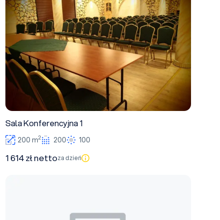
Sala Konferencyjna 1
2
200 m
200
100
1 614 zł netto
za dzień
Sala Konferencyjna 2