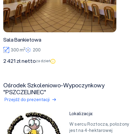
Sala Bankietowa
2
300 m
200
2 421 zł netto
za dzień
Ośrodek Szkoleniowo-Wypoczynkowy
"PSZCZELINIEC"
Przejdź do prezentacji
Lokalizacja:
W sercu Roztocza, położony
jest na 4-hektarowej