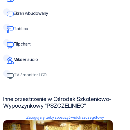
Ekran wbudowany
Tablica
Flipchart
Mikser audio
TV / monitor LCD
Inne przestrzenie w Ośrodek Szkoleniowo-
Wypoczynkowy "PSZCZELINIEC"
Zaloguj się, żeby zobaczyć widok szczegółowy
Sala Konferencyjna 1