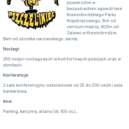
powierzchni w
bezpośrednim sąsiedztwie
Krasnobrodzkiego Parku
Krajobrazowego, 1km od
centrum miasta, 400m od
Zalewu w Krasnobrodzie,
5km od ośrodka narciarskiego Jacnia.
Noclegi:
250 miejsc noclegowych w komfortowych pokojach oraz w
domkach.
Konferencje:
2 sale konferencyjno-szkoleniowe od 25 do 200 osób i sala
bankietowa.
Inne:
Parking, karczma, altana (do 100 os.)...