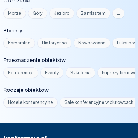
Otoczenie
Morze
Góry
Jezioro
Za miastem
…
Klimaty
Kameralne
Historyczne
Nowoczesne
Luksusow
Przeznaczenie obiektów
Konferencje
Eventy
Szkolenia
Imprezy firmowe
Rodzaje obiektów
Hotele konferencyjne
Sale konferencyjne w biurowcach