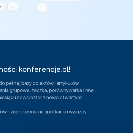
e
…
…
ości konferencje.pl!
do pełnej bazy obiektów i artykułów
ania grupowe, teczka, porównywarka i inne
miesiącu newsletter z nowo otwartymi
ów - zaproszenia na spotkania i wyjazdy