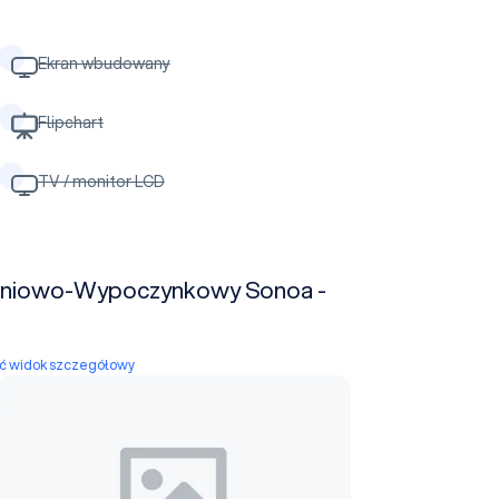
Ekran wbudowany
Flipchart
TV / monitor LCD
leniowo-Wypoczynkowy Sonoa -
yć widok szczegółowy
Sala konferencyjna 2