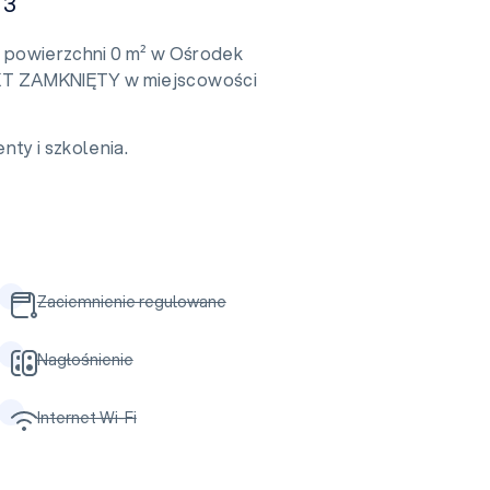
 3
o powierzchni 0 m² w Ośrodek
KT ZAMKNIĘTY w miejscowości
nty i szkolenia.
Zaciemnienie regulowane
Nagłośnienie
Internet Wi-Fi