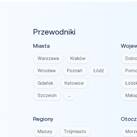
Przewodniki
Miasta
Woje
Warszawa
Kraków
Dolno
Wrocław
Poznań
Łódź
Pomo
Gdańsk
Katowice
Łódzk
Szczecin
…
Małop
Regiony
Otocz
Mazury
Trójmiasto
Morz