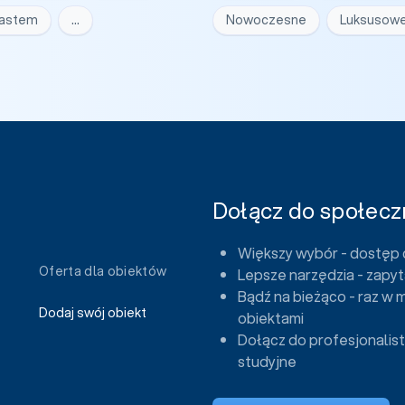
iastem
…
Nowoczesne
Luksusow
Dołącz do społeczn
Większy wybór - dostęp 
Oferta dla obiektów
Lepsze narzędzia - zapyt
Bądź na bieżąco - raz w 
Dodaj swój obiekt
obiektami
Dołącz do profesjonalist
studyjne