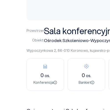
Sala konferencyj
Przestrzeń:
Ośrodek Szkoleniowo-Wypoczy
Obiekt:
Wypoczynkowa 2, 86-010
Koronowo
,
kujawsko-p
0
0
os.
os.
Konferencja
Bankiet