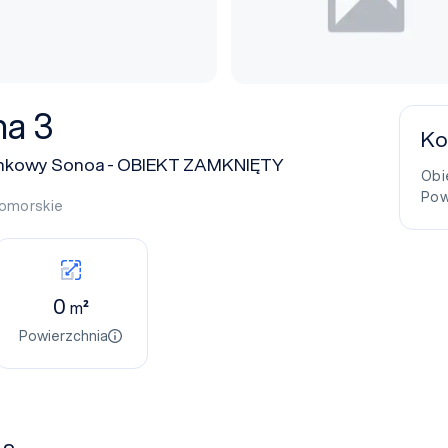
na 3
Ko
nkowy Sonoa - OBIEKT ZAMKNIĘTY
Obi
Pow
omorskie
0
m²
Powierzchnia