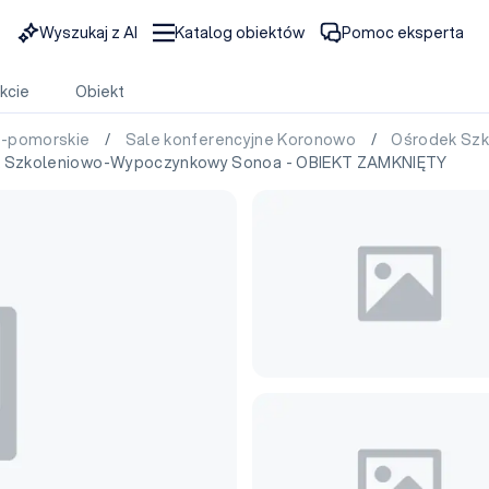
Wyszukaj z AI
Katalog obiektów
Pomoc eksperta
kcie
Obiekt
o-pomorskie
/
Sale konferencyjne Koronowo
/
Ośrodek Sz
k Szkoleniowo-Wypoczynkowy Sonoa - OBIEKT ZAMKNIĘTY