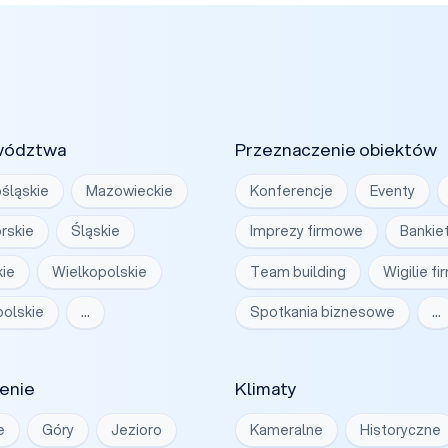
wództwa
Przeznaczenie obiektów
śląskie
Mazowieckie
Konferencje
Eventy
rskie
Śląskie
Imprezy firmowe
Bankie
ie
Wielkopolskie
Team building
Wigilie f
olskie
…
Spotkania biznesowe
…
enie
Klimaty
e
Góry
Jezioro
Kameralne
Historyczne