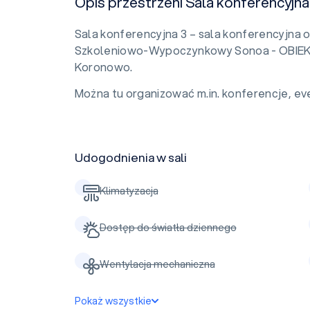
Opis przestrzeni Sala konferencyjna
Sala konferencyjna 3 – sala konferencyjna 
Szkoleniowo-Wypoczynkowy Sonoa - OBIE
Koronowo.
Można tu organizować m.in. konferencje, eve
Udogodnienia w sali
Klimatyzacja
Dostęp do światła dziennego
Wentylacja mechaniczna
Pokaż wszystkie