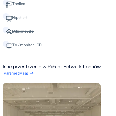
Tablica
Flipchart
Mikser audio
TV / monitor LCD
Inne przestrzenie w Pałac i Folwark Łochów
Parametry sal
Sala Ceglarza I