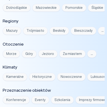
Dolnośląskie
Mazowieckie
Pomorskie
Śląskie
Regiony
Mazury
Trójmiasto
Beskidy
Bieszczady
…
Otoczenie
Morze
Góry
Jezioro
Za miastem
…
Klimaty
Kameralne
Historyczne
Nowoczesne
Luksusow
Przeznaczenie obiektów
Konferencje
Eventy
Szkolenia
Imprezy firmowe