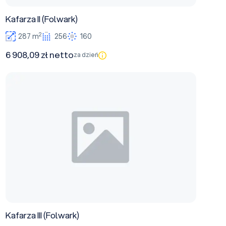
Kafarza II (Folwark)
2
287 m
256
160
6 908,09 zł netto
za dzień
Kafarza III (Folwark)
Kafarza III (Folwark)