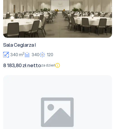
Sala Ceglarza I
2
340 m
340
120
8 183,80 zł netto
za dzień
Kafarza I (Folwark)