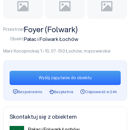
Foyer (Folwark)
Przestrzeń:
Pałac i Folwark Łochów
Obiekt:
Marii Konopnickiej 1 i 10, 07-130
Łochów
,
mazowieckie
Wyślij zapytanie do obiektu
Bezpośrednio
Bezpłatnie
Odpowiedź w 24h
Skontaktuj się z obiektem
Pałac i Folwark Łochów