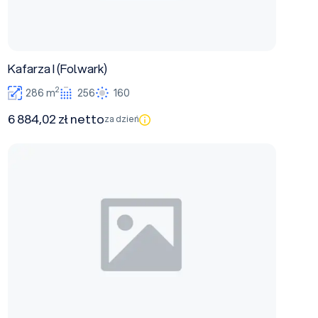
Kafarza I (Folwark)
2
286 m
256
160
6 884,02 zł netto
za dzień
Kafarza II (Folwark)