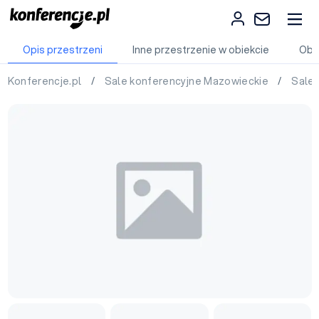
Opis przestrzeni
Inne przestrzenie w obiekcie
Obi
Konferencje.pl
/
Sale konferencyjne Mazowieckie
/
Sale