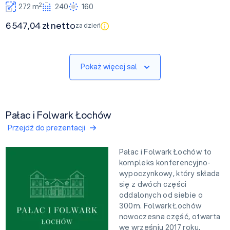
2
272 m
240
160
6 547,04 zł netto
za dzień
Pokaż więcej sal
Pałac i Folwark Łochów
Przejdź do prezentacji
Pałac i Folwark Łochów to
kompleks konferencyjno-
wypoczynkowy, który składa
się z dwóch części
oddalonych od siebie o
300m. Folwark Łochów
nowoczesna część, otwarta
we wrześniu 2017 roku,