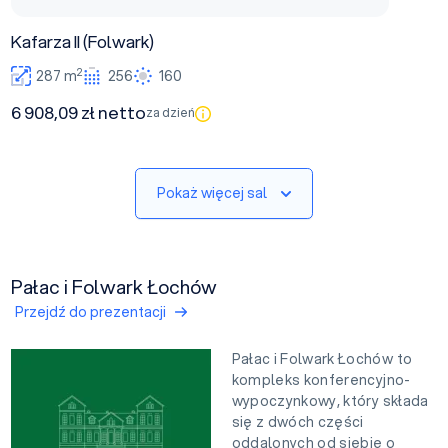
Kafarza II (Folwark)
2
287 m
256
160
6 908,09 zł netto
za dzień
Pokaż więcej sal
Pałac i Folwark Łochów
Przejdź do prezentacji
Pałac i Folwark Łochów to
kompleks konferencyjno-
wypoczynkowy, który składa
się z dwóch części
oddalonych od siebie o