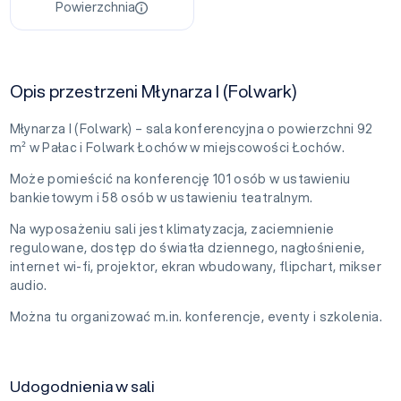
Powierzchnia
Opis przestrzeni Młynarza I (Folwark)
Młynarza I (Folwark) – sala konferencyjna o powierzchni 92
m² w Pałac i Folwark Łochów w miejscowości Łochów.
Może pomieścić na konferencję 101 osób w ustawieniu
bankietowym i 58 osób w ustawieniu teatralnym.
Na wyposażeniu sali jest klimatyzacja, zaciemnienie
regulowane, dostęp do światła dziennego, nagłośnienie,
internet wi-fi, projektor, ekran wbudowany, flipchart, mikser
audio.
Można tu organizować m.in. konferencje, eventy i szkolenia.
Udogodnienia w sali