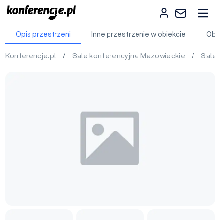
Opis przestrzeni
Inne przestrzenie w obiekcie
Obi
Konferencje.pl
/
Sale konferencyjne Mazowieckie
/
Sale