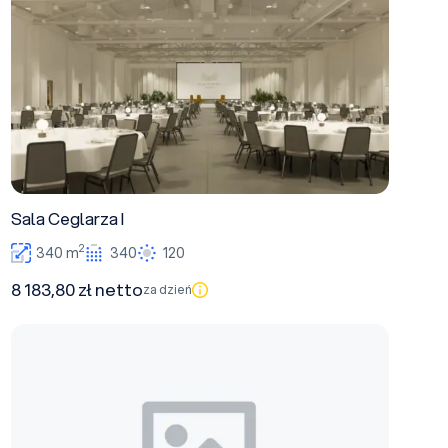
Sala Ceglarza I
2
340 m
340
120
8 183,80 zł netto
za dzień
Foyer (Folwark)