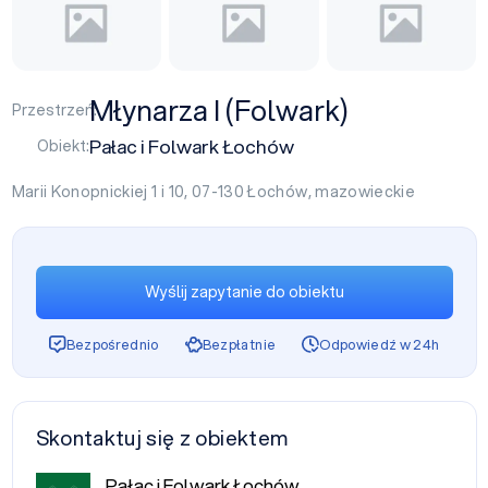
Młynarza I (Folwark)
Przestrzeń:
Pałac i Folwark Łochów
Obiekt:
Marii Konopnickiej 1 i 10, 07-130
Łochów
,
mazowieckie
Wyślij zapytanie do obiektu
Bezpośrednio
Bezpłatnie
Odpowiedź w 24h
Skontaktuj się z obiektem
Pałac i Folwark Łochów