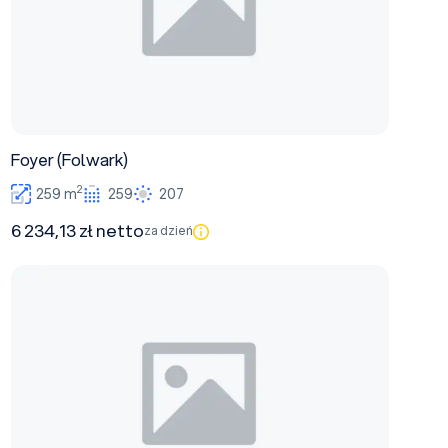
Foyer (Folwark)
2
259 m
259
207
6 234,13 zł netto
za dzień
Kafarza I (Folwark)