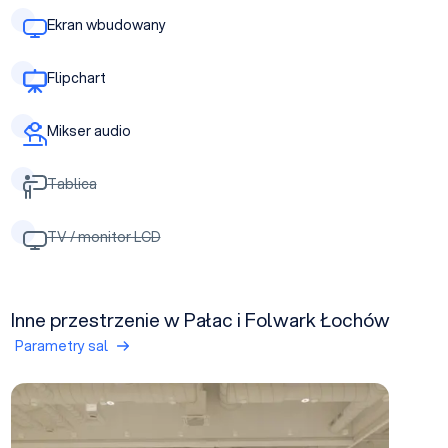
Ekran wbudowany
Flipchart
Mikser audio
Tablica
TV / monitor LCD
Inne przestrzenie w Pałac i Folwark Łochów
Parametry sal
Sala Ceglarza I