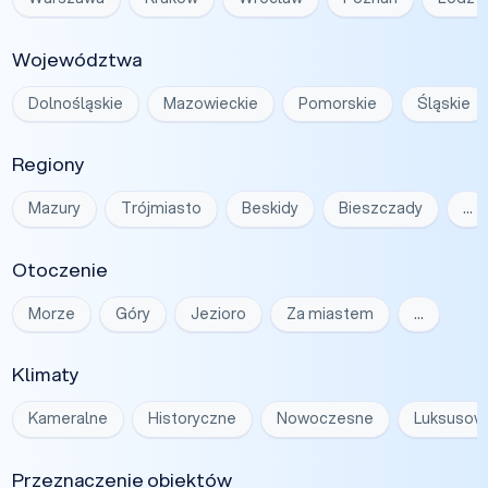
Województwa
Dolnośląskie
Mazowieckie
Pomorskie
Śląskie
Regiony
Mazury
Trójmiasto
Beskidy
Bieszczady
…
Otoczenie
Morze
Góry
Jezioro
Za miastem
…
Klimaty
Kameralne
Historyczne
Nowoczesne
Luksusow
Przeznaczenie obiektów