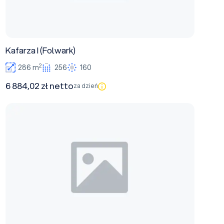
Kafarza I (Folwark)
2
286 m
256
160
6 884,02 zł netto
za dzień
Kafarza II (Folwark)