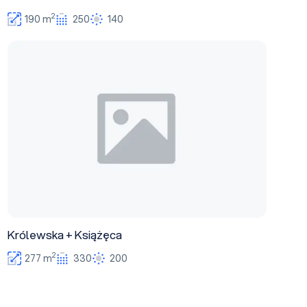
2
190 m
250
140
Królewska + Książęca
Królewska + Książęca
2
277 m
330
200