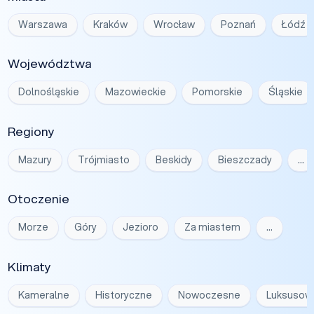
Warszawa
Kraków
Wrocław
Poznań
Łódź
Województwa
Dolnośląskie
Mazowieckie
Pomorskie
Śląskie
Regiony
Mazury
Trójmiasto
Beskidy
Bieszczady
…
Otoczenie
Morze
Góry
Jezioro
Za miastem
…
Klimaty
Kameralne
Historyczne
Nowoczesne
Luksusow