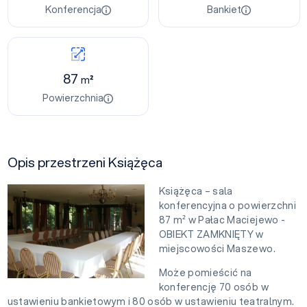
Konferencja
Bankiet
87
m²
Powierzchnia
Opis przestrzeni Książęca
Książęca – sala
konferencyjna o powierzchni
87 m² w Pałac Maciejewo -
OBIEKT ZAMKNIĘTY w
miejscowości Maszewo.
Może pomieścić na
konferencję 70 osób w
ustawieniu bankietowym i 80 osób w ustawieniu teatralnym.