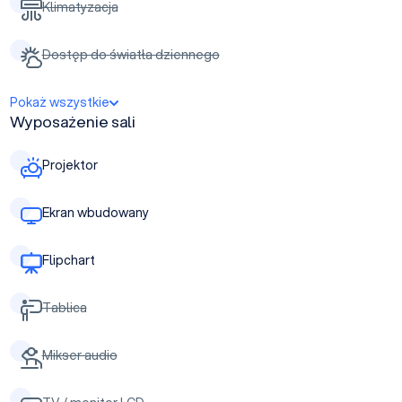
Klimatyzacja
Dostęp do światła dziennego
Pokaż wszystkie
Wyposażenie sali
Projektor
Ekran wbudowany
Flipchart
Tablica
Mikser audio