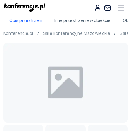
Opis przestrzeni
Inne przestrzenie w obiekcie
Obi
Konferencje.pl
/
Sale konferencyjne Mazowieckie
/
Sale