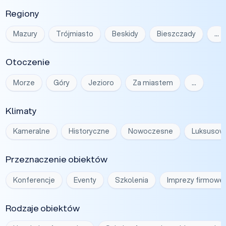
Regiony
Mazury
Trójmiasto
Beskidy
Bieszczady
…
Otoczenie
Morze
Góry
Jezioro
Za miastem
…
Klimaty
Kameralne
Historyczne
Nowoczesne
Luksusow
Przeznaczenie obiektów
Konferencje
Eventy
Szkolenia
Imprezy firmowe
Rodzaje obiektów