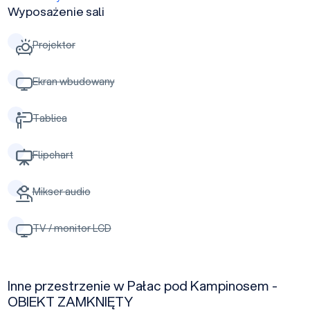
Wyposażenie sali
Projektor
Ekran wbudowany
Tablica
Flipchart
Mikser audio
TV / monitor LCD
Inne przestrzenie w Pałac pod Kampinosem -
OBIEKT ZAMKNIĘTY