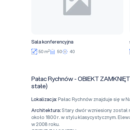
Sala konferencyjna
2
50 m
50
40
Pałac Rychnów - OBIEKT ZAMKNIĘTY
stałe)
Lokalizacja:
Pałac Rychnów znajduje się w 
Architektura:
Stary dwór wzniesiony został 
około 1800 r. w stylu klasycystycznym. Ele
w 2008 roku.