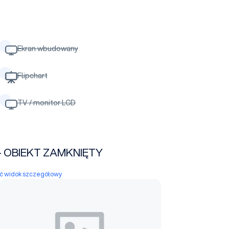
Ekran wbudowany
Flipchart
TV / monitor LCD
w - OBIEKT ZAMKNIĘTY
yć widok szczegółowy
sala konferencyjna 1+ 2