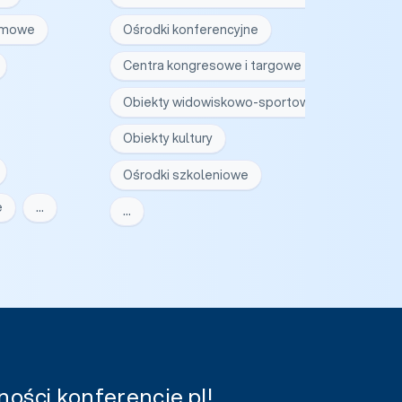
irmowe
Ośrodki konferencyjne
Centra kongresowe i targowe
Obiekty widowiskowo-sportowe
Obiekty kultury
Ośrodki szkoleniowe
e
…
…
ości konferencje.pl!