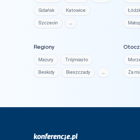
Gdańsk
Katowice
Łódzk
Szczecin
…
Małop
Regiony
Otocz
Mazury
Trójmiasto
Morz
Beskidy
Bieszczady
…
Za m