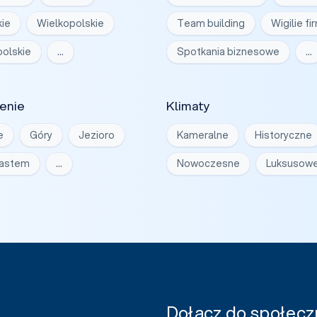
ie
Wielkopolskie
Team building
Wigilie f
olskie
…
Spotkania biznesowe
…
enie
Klimaty
e
Góry
Jezioro
Kameralne
Historyczne
iastem
…
Nowoczesne
Luksusow
Dołącz do społeczn