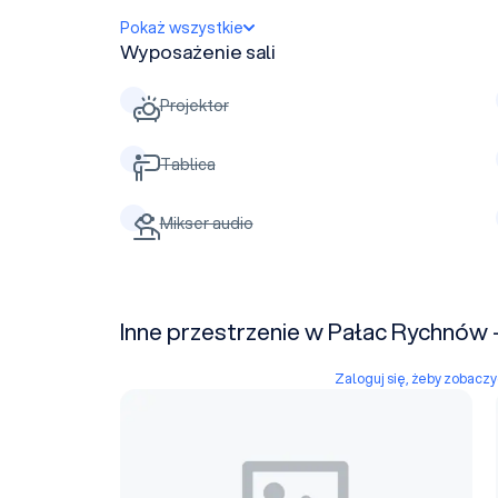
Pokaż wszystkie
Wyposażenie sali
Projektor
Tablica
Mikser audio
Inne przestrzenie w Pałac Rychnó
Zaloguj się, żeby zobacz
Sala konferencyjna