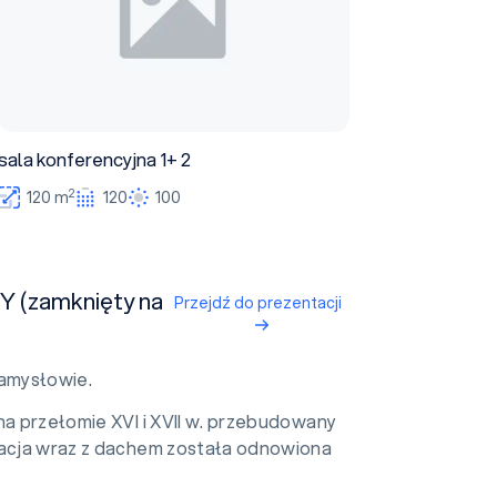
sala konferencyjna 1+ 2
2
120 m
120
100
 (zamknięty na
Przejdź do prezentacji
Namysłowie.
na przełomie XVI i XVII w. przebudowany
wacja wraz z dachem została odnowiona