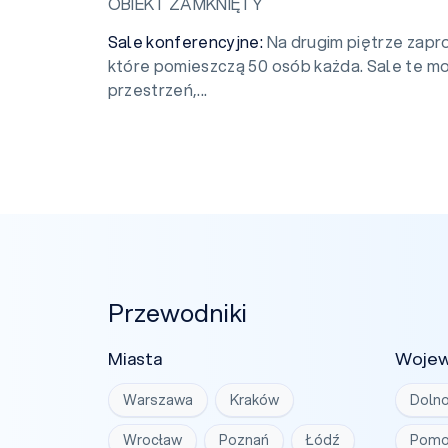
OBIEKT ZAMKNIĘTY
Sale konferencyjne:
Na drugim piętrze zapr
które pomieszczą 50 osób każda. Sale te m
przestrzeń,...
Przewodniki
Miasta
Woje
Warszawa
Kraków
Dolno
Wrocław
Poznań
Łódź
Pomo