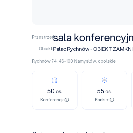
sala konferencyj
Przestrzeń:
Pałac Rychnów - OBIEKT ZAMKNIĘ
Obiekt:
Rychnów 74, 46-100
Namysłów
,
opolskie
50
55
os.
os.
Konferencja
Bankiet