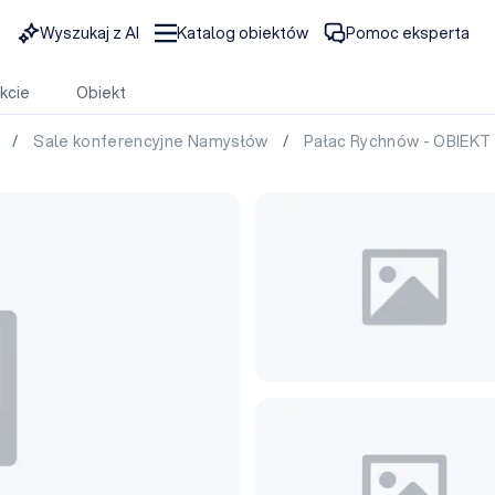
Wyszukaj z AI
Katalog obiektów
Pomoc eksperta
kcie
Obiekt
e
/
Sale konferencyjne Namysłów
/
Pałac Rychnów - OBIEK