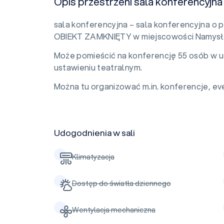
Opis przestrzeni sala konferencyjna
sala konferencyjna – sala konferencyjna o 
OBIEKT ZAMKNIĘTY w miejscowości Namysł
Może pomieścić na konferencję 55 osób w u
ustawieniu teatralnym.
Można tu organizować m.in. konferencje, eve
Udogodnienia w sali
Klimatyzacja
Dostęp do światła dziennego
Wentylacja mechaniczna