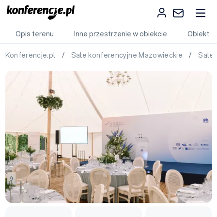
Opis terenu
Inne przestrzenie w obiekcie
Obiekt
Konferencje.pl
/
Sale konferencyjne Mazowieckie
/
Sale 