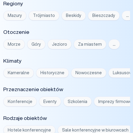
Regiony
Mazury
Trójmiasto
Beskidy
Bieszczady
…
Otoczenie
Morze
Góry
Jezioro
Za miastem
…
Klimaty
Kameralne
Historyczne
Nowoczesne
Luksusow
Przeznaczenie obiektów
Konferencje
Eventy
Szkolenia
Imprezy firmowe
Rodzaje obiektów
Hotele konferencyjne
Sale konferencyjne w biurowcach