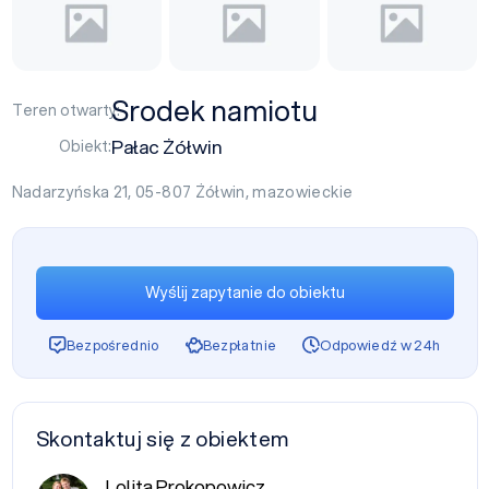
Srodek namiotu
Teren otwarty:
Pałac Żółwin
Obiekt:
Nadarzyńska 21, 05-807
Żółwin
,
mazowieckie
Wyślij zapytanie do obiektu
Bezpośrednio
Bezpłatnie
Odpowiedź w 24h
Skontaktuj się z obiektem
Lolita Prokopowicz