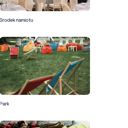
Srodek namiotu
Park