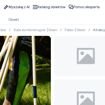
Wyszukaj z AI
Katalog obiektów
Pomoc eksperta
Obiekt
ckie
/
Sale konferencyjne Żółwin
/
Pałac Żółwin
/ Atrakcje