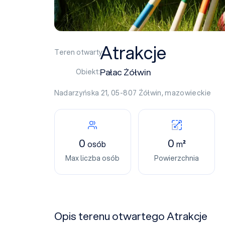
Atrakcje
Teren otwarty:
Pałac Żółwin
Obiekt:
Nadarzyńska 21, 05-807
Żółwin
,
mazowieckie
0
0
osób
m²
Max liczba osób
Powierzchnia
Opis terenu otwartego Atrakcje