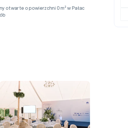
eny otwarte o powierzchni 0 m² w Pałac
sób