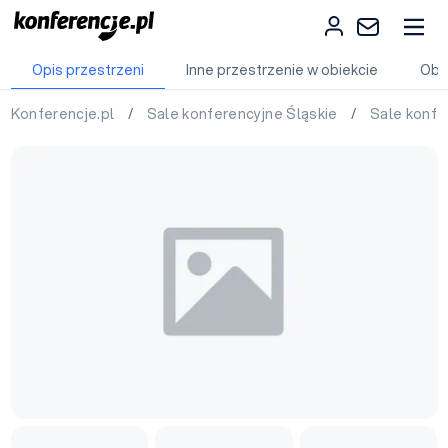
Opis przestrzeni
Inne przestrzenie w obiekcie
Obi
Konferencje.pl
/
Sale konferencyjne Śląskie
/
Sale konfe