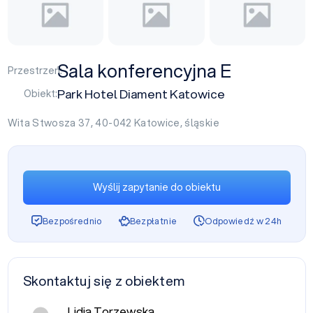
Sala konferencyjna E
Przestrzeń:
Park Hotel Diament Katowice
Obiekt:
Wita Stwosza 37, 40-042
Katowice
,
śląskie
Wyślij zapytanie do obiektu
Bezpośrednio
Bezpłatnie
Odpowiedź w 24h
Skontaktuj się z obiektem
Lidia Torzewska