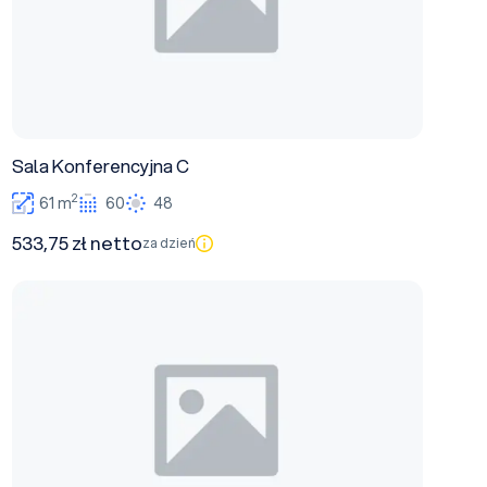
Sala Konferencyjna C
2
61 m
60
48
533,75 zł netto
za dzień
Sala Konferencyjna D