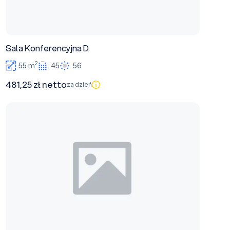
Sala Konferencyjna D
2
55 m
45
56
481,25 zł netto
za dzień
Sala Konferencyjna B