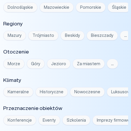
Dolnośląskie
Mazowieckie
Pomorskie
Śląskie
Regiony
Mazury
Trójmiasto
Beskidy
Bieszczady
…
Otoczenie
Morze
Góry
Jezioro
Za miastem
…
Klimaty
Kameralne
Historyczne
Nowoczesne
Luksusow
Przeznaczenie obiektów
Konferencje
Eventy
Szkolenia
Imprezy firmowe