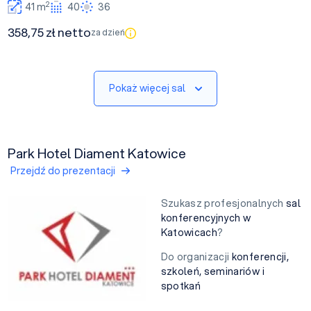
2
41 m
40
36
358,75 zł netto
za dzień
Pokaż więcej sal
Park Hotel Diament Katowice
Przejdź do prezentacji
Szukasz profesjonalnych
sal
konferencyjnych w
Katowicach
?
Do organizacji
konferencji,
szkoleń, seminariów i
spotkań