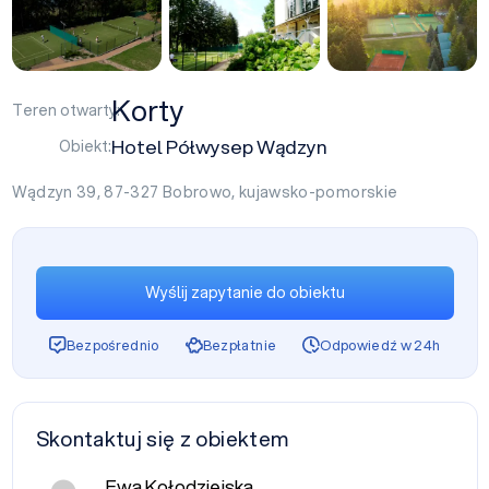
+3
Korty
Teren otwarty:
Hotel Półwysep Wądzyn
Obiekt:
Wądzyn 39, 87-327
Bobrowo
,
kujawsko-pomorskie
Wyślij zapytanie do obiektu
Bezpośrednio
Bezpłatnie
Odpowiedź w 24h
Skontaktuj się z obiektem
Ewa Kołodziejska