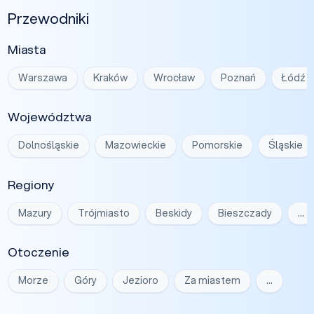
Przewodniki
Miasta
Warszawa
Kraków
Wrocław
Poznań
Łódź
Województwa
Dolnośląskie
Mazowieckie
Pomorskie
Śląskie
Regiony
Mazury
Trójmiasto
Beskidy
Bieszczady
…
Otoczenie
Morze
Góry
Jezioro
Za miastem
…