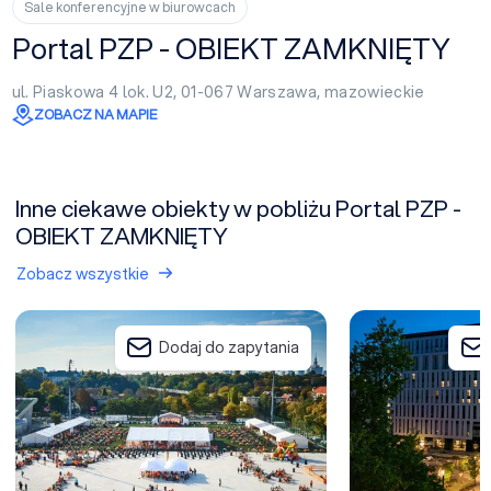
Sale konferencyjne w biurowcach
Portal PZP - OBIEKT ZAMKNIĘTY
ul. Piaskowa 4 lok. U2, 01-067
Warszawa
,
mazowieckie
ZOBACZ NA MAPIE
Inne ciekawe obiekty w pobliżu Portal PZP -
OBIEKT ZAMKNIĘTY
Zobacz wszystkie
Warsaw Experience Center
Focus Hotel Prem
Dodaj do zapytania