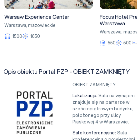
Warsaw Experience Center
Focus Hotel Pre
Warszawa
Warszawa
,
mazowieckie
Warszawa
,
mazowi
1500
1650
550
500
Opis obiektu Portal PZP - OBIEKT ZAMKNIĘTY
OBIEKT ZAMKNIĘTY
Lokalizacja:
Sala na wynajem
znajduje się na parterze w
sześciopiętrowym budynku,
położonego przy ulicy
Piaskowej 4 w Warszawie.
Sale konferencyjne:
Sala
konferencyjna o powierzchni