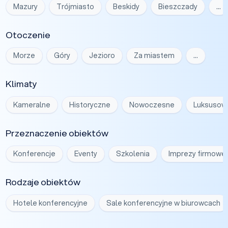
Mazury
Trójmiasto
Beskidy
Bieszczady
…
Otoczenie
Morze
Góry
Jezioro
Za miastem
…
Klimaty
Kameralne
Historyczne
Nowoczesne
Luksusow
Przeznaczenie obiektów
Konferencje
Eventy
Szkolenia
Imprezy firmowe
Rodzaje obiektów
Hotele konferencyjne
Sale konferencyjne w biurowcach