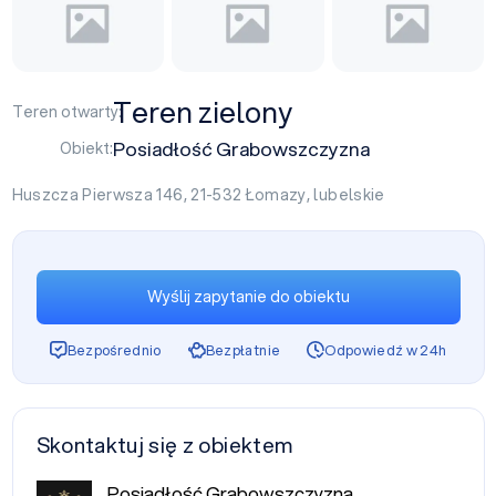
Teren zielony
Teren otwarty:
Posiadłość Grabowszczyzna
Obiekt:
Huszcza Pierwsza 146, 21-532
Łomazy
,
lubelskie
Wyślij zapytanie do obiektu
Bezpośrednio
Bezpłatnie
Odpowiedź w 24h
Skontaktuj się z obiektem
Posiadłość Grabowszczyzna