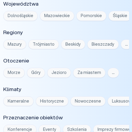
Województwa
Dolnośląskie
Mazowieckie
Pomorskie
Śląskie
Regiony
Mazury
Trójmiasto
Beskidy
Bieszczady
…
Otoczenie
Morze
Góry
Jezioro
Za miastem
…
Klimaty
Kameralne
Historyczne
Nowoczesne
Luksusow
Przeznaczenie obiektów
Konferencje
Eventy
Szkolenia
Imprezy firmowe