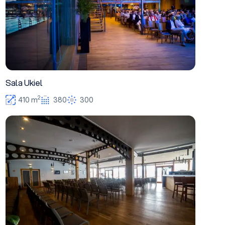
Sala Ukiel
2
410 m
380
300
Sala Club