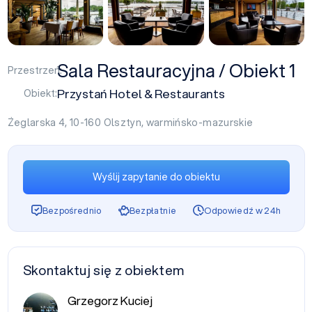
Sala Restauracyjna / Obiekt 1
Przestrzeń:
Przystań Hotel & Restaurants
Obiekt:
Żeglarska 4, 10-160
Olsztyn
,
warmińsko-mazurskie
Wyślij zapytanie do obiektu
Bezpośrednio
Bezpłatnie
Odpowiedź w 24h
Skontaktuj się z obiektem
Grzegorz Kuciej