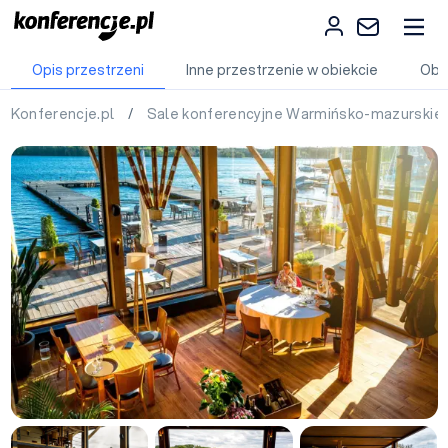
Opis przestrzeni
Inne przestrzenie w obiekcie
Obi
Konferencje.pl
/
Sale konferencyjne Warmińsko-mazurskie