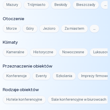
Mazury
Trójmiasto
Beskidy
Bieszczady
…
Otoczenie
Morze
Góry
Jezioro
Za miastem
…
Klimaty
Kameralne
Historyczne
Nowoczesne
Luksusow
Przeznaczenie obiektów
Konferencje
Eventy
Szkolenia
Imprezy firmowe
Rodzaje obiektów
Hotele konferencyjne
Sale konferencyjne w biurowcach