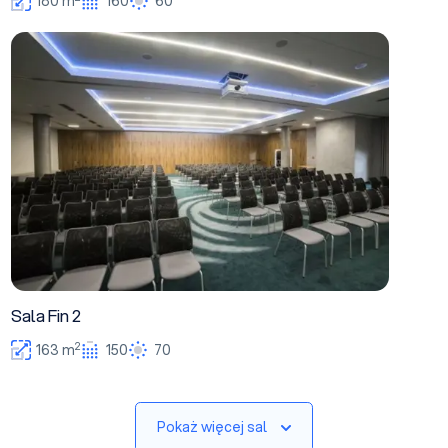
180 m
160
60
Sala Fin 2
Sala Fin 2
2
163 m
150
70
Pokaż więcej sal