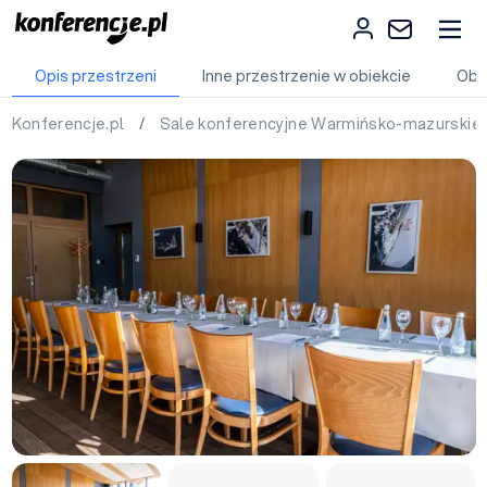
Opis przestrzeni
Inne przestrzenie w obiekcie
Obi
Konferencje.pl
/
Sale konferencyjne Warmińsko-mazurskie