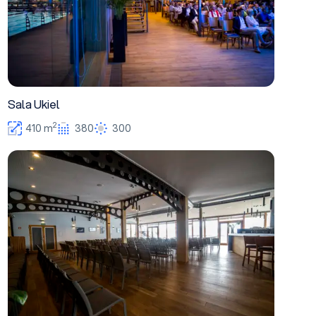
Sala Ukiel
2
410 m
380
300
Sala Club