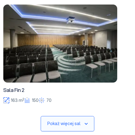
Sala Fin 2
Sala Fin 2
2
163 m
150
70
Pokaż więcej sal