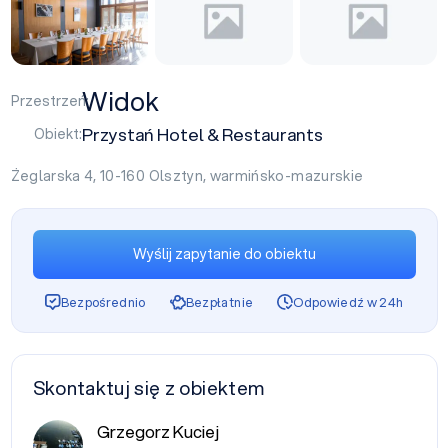
Widok
Przestrzeń:
Przystań Hotel & Restaurants
Obiekt:
Żeglarska 4, 10-160
Olsztyn
,
warmińsko-mazurskie
Wyślij zapytanie do obiektu
Bezpośrednio
Bezpłatnie
Odpowiedź w 24h
Skontaktuj się z obiektem
Grzegorz Kuciej