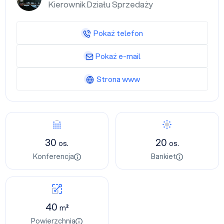
Kierownik Działu Sprzedaży
Pokaż telefon
Pokaż e-mail
Strona www
30
20
os.
os.
Konferencja
Bankiet
40
m²
Powierzchnia