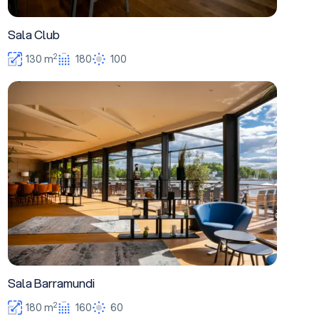
Sala Club
2
130 m
180
100
Sala Barramundi
Sala Barramundi
2
180 m
160
60