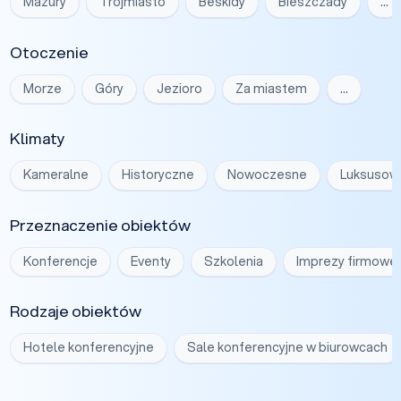
Mazury
Trójmiasto
Beskidy
Bieszczady
…
Otoczenie
Morze
Góry
Jezioro
Za miastem
…
Klimaty
Kameralne
Historyczne
Nowoczesne
Luksusow
Przeznaczenie obiektów
Konferencje
Eventy
Szkolenia
Imprezy firmowe
Rodzaje obiektów
Hotele konferencyjne
Sale konferencyjne w biurowcach