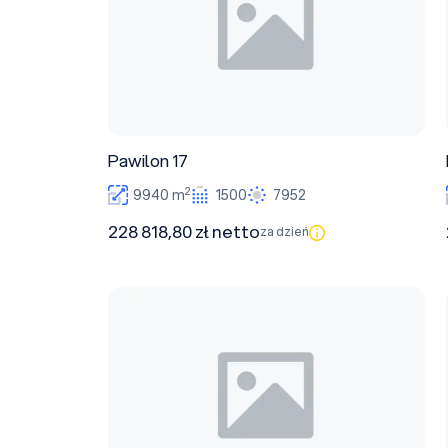
Pawilon 17
2
9940 m
1500
7952
228 818,80 zł netto
za dzień
Pawilon 5