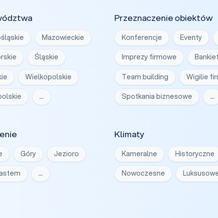
wództwa
Przeznaczenie obiektów
śląskie
Mazowieckie
Konferencje
Eventy
rskie
Śląskie
Imprezy firmowe
Bankie
ie
Wielkopolskie
Team building
Wigilie f
olskie
…
Spotkania biznesowe
…
enie
Klimaty
e
Góry
Jezioro
Kameralne
Historyczne
iastem
…
Nowoczesne
Luksusow