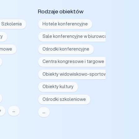
Rodzaje obiektów
Szkolenia
Hotele konferencyjne
ty
Sale konferencyjne w biurowcach
irmowe
Ośrodki konferencyjne
Centra kongresowe i targowe
Obiekty widowiskowo-sportowe
Obiekty kultury
Ośrodki szkoleniowe
e
…
…