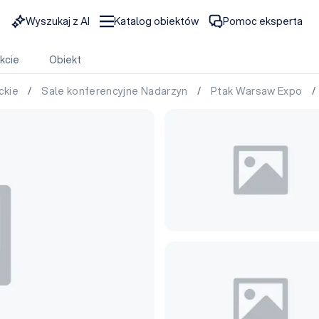
Wyszukaj z AI
Katalog obiektów
Pomoc eksperta
kcie
Obiekt
ckie
/
Sale konferencyjne Nadarzyn
/
Ptak Warsaw Expo
/ 