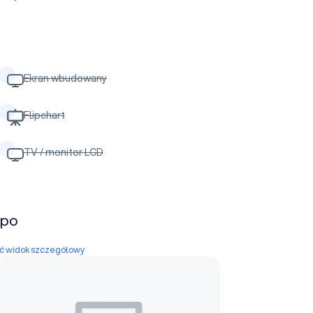
Ekran wbudowany
Flipchart
TV / monitor LCD
xpo
yć widok szczegółowy
Pawilon 18