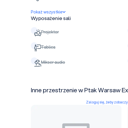
Pokaż wszystkie
Wyposażenie sali
Projektor
Tablica
Mikser audio
Inne przestrzenie w Ptak Warsaw E
Zaloguj się, żeby zobacz
Pawilon 17