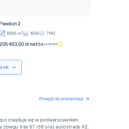
Pawilon 2
2
8925 m
1500
7140
205 453,50 zł netto
za dzień
j sal
Przejdź do prezentacji
po znajduje się w podwarszawskim
y zbiegu tras S7 i S8 oraz autostrady A2.