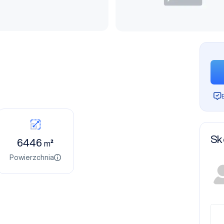
e
Sk
6446
m²
Powierzchnia