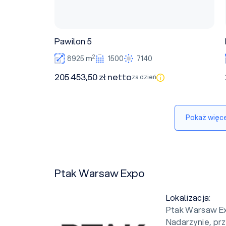
Pawilon 5
2
8925 m
1500
7140
205 453,50 zł netto
za dzień
Pokaż więce
Ptak Warsaw Expo
Lokalizacja
:
Ptak Warsaw Ex
Nadarzynie, prz