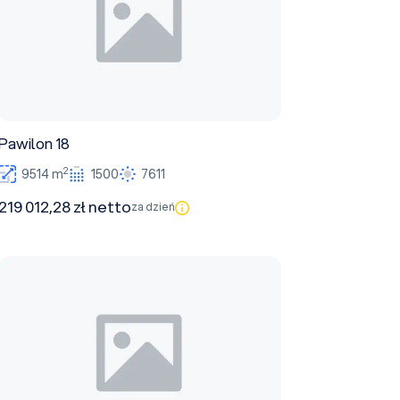
Pawilon 18
2
9514 m
1500
7611
219 012,28 zł netto
za dzień
Pawilon 2