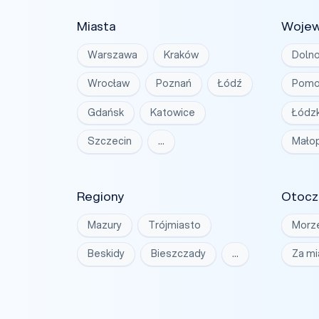
Miasta
Woje
Warszawa
Kraków
Dolno
Wrocław
Poznań
Łódź
Pomo
Gdańsk
Katowice
Łódzk
Szczecin
…
Małop
Regiony
Otocz
Mazury
Trójmiasto
Morz
Beskidy
Bieszczady
…
Za m