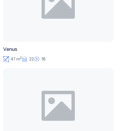
Venus
2
47 m
22
18
Sky Cinema