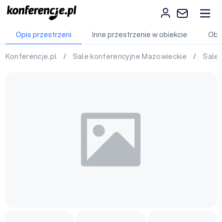
Opis przestrzeni
Inne przestrzenie w obiekcie
Obi
Konferencje.pl
/
Sale konferencyjne Mazowieckie
/
Sale