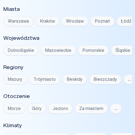
Miasta
Warszawa
Kraków
Wrocław
Poznań
Łódź
Województwa
Dolnośląskie
Mazowieckie
Pomorskie
Śląskie
Regiony
Mazury
Trójmiasto
Beskidy
Bieszczady
…
Otoczenie
Morze
Góry
Jezioro
Za miastem
…
Klimaty