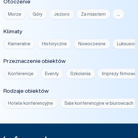
Otoczenie
Morze
Góry
Jezioro
Za miastem
…
Klimaty
Kameralne
Historyczne
Nowoczesne
Luksusow
Przeznaczenie obiektów
Konferencje
Eventy
Szkolenia
Imprezy firmowe
Rodzaje obiektów
Hotele konferencyjne
Sale konferencyjne w biurowcach