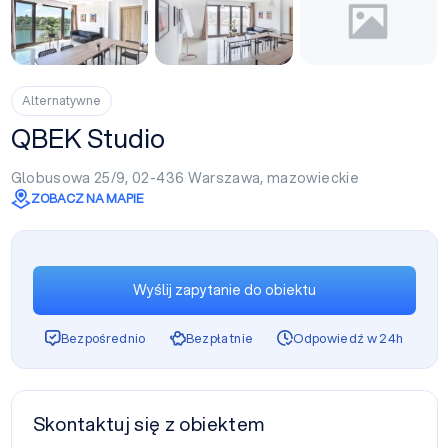
Alternatywne
QBEK Studio
Globusowa 25/9, 02-436
Warszawa
,
mazowieckie
ZOBACZ NA MAPIE
Wyślij zapytanie do obiektu
Bezpośrednio
Bezpłatnie
Odpowiedź w 24h
Skontaktuj się z obiektem