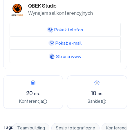
QBEK Studio
Wynajem sal konferencyjnych
Pokaż telefon
Pokaż e-mail
Strona www
Konferencja
Bankiet
20
10
os.
os.
Konferencja
Bankiet
Tagi:
Team building
Sesje fotograficzne
Konferencj