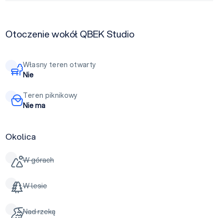
Otoczenie wokół QBEK Studio
Własny teren otwarty
Nie
Teren piknikowy
Nie ma
Okolica
W górach
W lesie
Nad rzeką