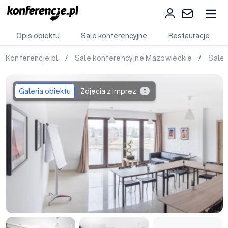
Opis obiektu
Sale konferencyjne
Restauracje
Konferencje.pl
/
Sale konferencyjne Mazowieckie
/
Sale
Galeria obiektu
Zdjęcia z imprez
0