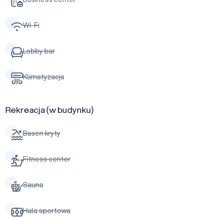
Wi-Fi
Lobby bar
Klimatyzacja
Rekreacja (w budynku)
Basen kryty
Fitness center
Sauna
Hala sportowa