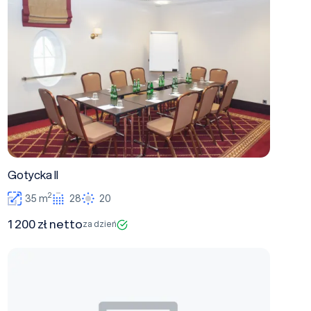
Gotycka II
2
35 m
28
20
1 200 zł netto
za dzień
Rezydent II