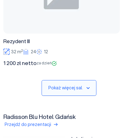
Rezydent III
2
32 m
24
12
1 200 zł netto
za dzień
Pokaż więcej sal
Radisson Blu Hotel Gdańsk
Przejdź do prezentacji