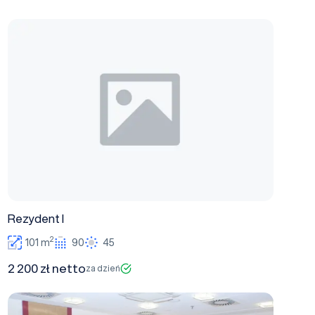
Rezydent I
Rezydent I
2
101 m
90
45
2 200 zł netto
za dzień
Gotycka II