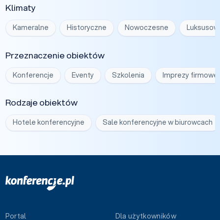
Klimaty
Kameralne
Historyczne
Nowoczesne
Luksusow
Przeznaczenie obiektów
Konferencje
Eventy
Szkolenia
Imprezy firmowe
Rodzaje obiektów
Hotele konferencyjne
Sale konferencyjne w biurowcach
Portal
Dla użytkowników