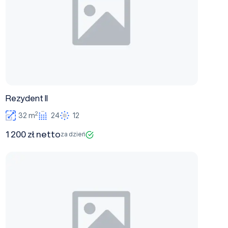
Rezydent II
2
32 m
24
12
1 200 zł netto
za dzień
Rezydent III