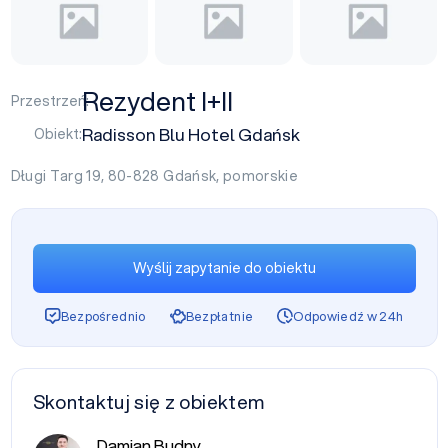
Rezydent I+II
Przestrzeń:
Radisson Blu Hotel Gdańsk
Obiekt:
Długi Targ 19, 80-828
Gdańsk
,
pomorskie
Wyślij zapytanie do obiektu
Bezpośrednio
Bezpłatnie
Odpowiedź w 24h
Skontaktuj się z obiektem
Damian Budny