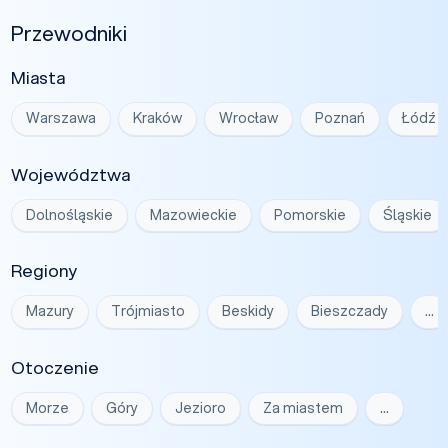
Przewodniki
Miasta
Warszawa
Kraków
Wrocław
Poznań
Łódź
Województwa
Dolnośląskie
Mazowieckie
Pomorskie
Śląskie
Regiony
Mazury
Trójmiasto
Beskidy
Bieszczady
…
Otoczenie
Morze
Góry
Jezioro
Za miastem
…