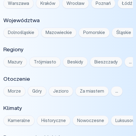
Warszawa
Kraków
Wrocław
Poznań
Łódź
Województwa
Dolnośląskie
Mazowieckie
Pomorskie
Śląskie
Regiony
Mazury
Trójmiasto
Beskidy
Bieszczady
…
Otoczenie
Morze
Góry
Jezioro
Za miastem
…
Klimaty
Kameralne
Historyczne
Nowoczesne
Luksusow