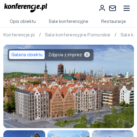
Opis obiektu
Sale konferencyjne
Restauracje
Konferencje.pl
/
Sale konferencyjne Pomorskie
/
Sale k
Galeria obiektu
Zdjęcia z imprez
0