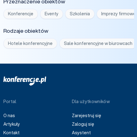
Przeznaczenie obiektów
Konferencje
Eventy
Szkolenia
Imprezy firmowe
Rodzaje obiektów
Hotele konferencyjne
Sale konferencyjne w biurowcach
Portal
Dla użytkowników
O nas
Zarejestruj się
Artykuły
Zaloguj się
Kontakt
Asystent