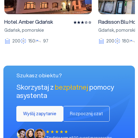
Hotel Amber Gdańsk
Radisson Blu Ho
Gdańsk
,
pomorskie
Gdańsk
,
pomorskie
200
150
97
200
180
Szukasz obiektu?
Skorzystaj z
bezpłatnej
pomocy
asystenta
Wyślij zapytanie
Rozpocznij czat
Zaufało nam +500 event managerów