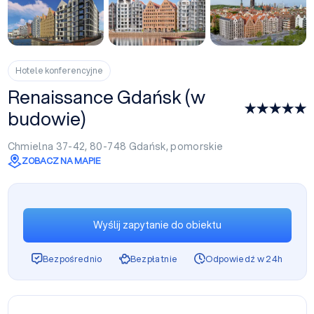
Hotele konferencyjne
Renaissance Gdańsk (w
budowie)
Chmielna 37-42, 80-748
Gdańsk
,
pomorskie
ZOBACZ NA MAPIE
Wyślij zapytanie do obiektu
Bezpośrednio
Bezpłatnie
Odpowiedź w 24h