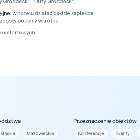
ły Groddeck" i "Duży Groddeck".
yjne:
w hotelu działać będzie zaplecze
czegóły podamy wkrótce.
komfortowych...
wództwa
Przeznaczenie obiektów
śląskie
Mazowieckie
Konferencje
Eventy