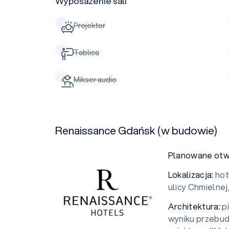
Wyposażenie sali
Projektor
Tablica
Mikser audio
Renaissance Gdańsk (w budowie)
Planowane otwar
Lokalizacja:
hot
ulicy Chmielnej
Architektura:
p
wyniku przebud