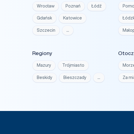
Wrocław
Poznań
Łódź
Pomo
Gdańsk
Katowice
Łódzk
Szczecin
…
Małop
Regiony
Otocz
Mazury
Trójmiasto
Morz
Beskidy
Bieszczady
…
Za m