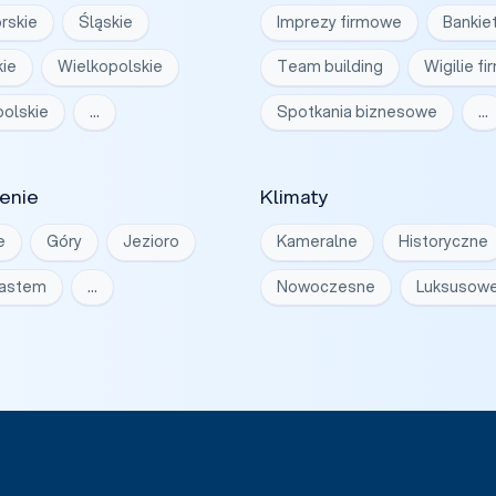
rskie
Śląskie
Imprezy firmowe
Bankie
ie
Wielkopolskie
Team building
Wigilie f
olskie
…
Spotkania biznesowe
…
enie
Klimaty
e
Góry
Jezioro
Kameralne
Historyczne
iastem
…
Nowoczesne
Luksusow