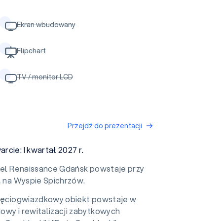
Ekran wbudowany
Flipchart
TV / monitor LCD
Przejdź do prezentacji
cie: I kwartał 2027 r.
el Renaissance Gdańsk powstaje przy
, na Wyspie Spichrzów.
ięciogwiazdkowy obiekt powstaje w
owy i rewitalizacji zabytkowych