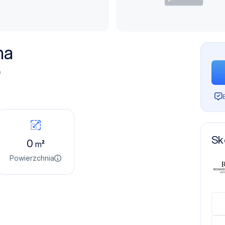
na
)
Sk
0
m²
Powierzchnia