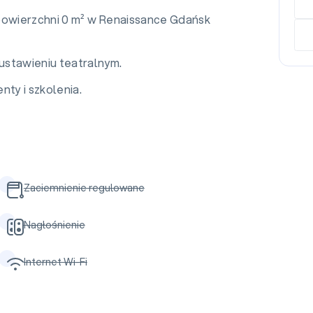
 powierzchni 0 m² w Renaissance Gdańsk
ustawieniu teatralnym.
nty i szkolenia.
Zaciemnienie regulowane
Nagłośnienie
Internet Wi-Fi