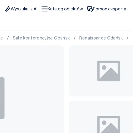
Wyszukaj z AI
Katalog obiektów
Pomoc eksperta
ie
/
Sale konferencyjne Gdańsk
/
Renaissance Gdańsk
/ S