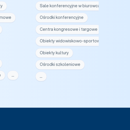
ty
Sale konferencyjne w biurowcach
irmowe
Ośrodki konferencyjne
Centra kongresowe i targowe
Obiekty widowiskowo-sportowe
Obiekty kultury
Ośrodki szkoleniowe
e
…
…