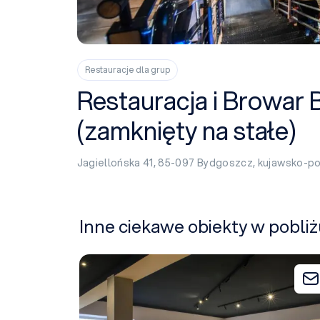
Restauracje dla grup
Restauracja i Browar 
(zamknięty na stałe)
Jagiellońska 41, 85-097
Bydgoszcz
,
kujawsko-p
Inne ciekawe obiekty w pobliż
Brda 144 - Sala Eventowa