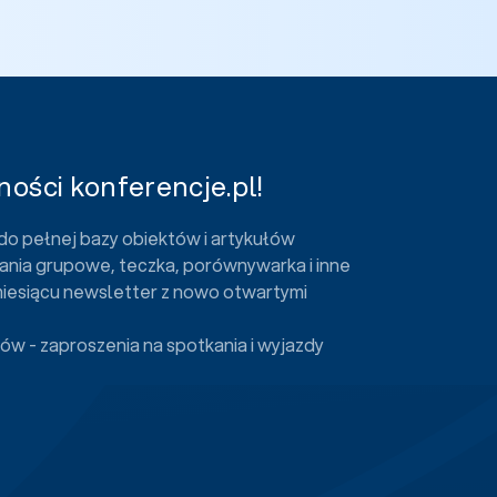
ości konferencje.pl!
do pełnej bazy obiektów i artykułów
ania grupowe, teczka, porównywarka i inne
miesiącu newsletter z nowo otwartymi
ów - zaproszenia na spotkania i wyjazdy