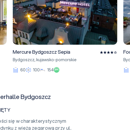
Mercure Bydgoszcz Sepia
Fo
Bydgoszcz
,
kujawsko-pomorskie
By
Eco
60
100
154
ierhalle Bydgoszcz
IĘTY
eści się w charakterystycznym
ynku z wieżą zegarową przy ul.