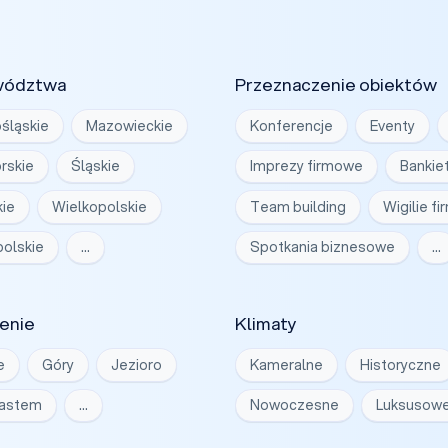
wództwa
Przeznaczenie obiektów
śląskie
Mazowieckie
Konferencje
Eventy
rskie
Śląskie
Imprezy firmowe
Bankie
ie
Wielkopolskie
Team building
Wigilie f
olskie
…
Spotkania biznesowe
…
enie
Klimaty
e
Góry
Jezioro
Kameralne
Historyczne
iastem
…
Nowoczesne
Luksusow