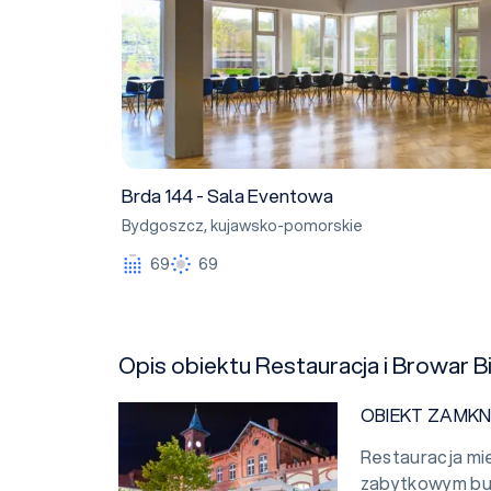
Brda 144 - Sala Eventowa
Bydgoszcz
,
kujawsko-pomorskie
69
69
Opis obiektu Restauracja i Browar B
OBIEKT ZAMKN
Restauracja mi
zabytkowym bud