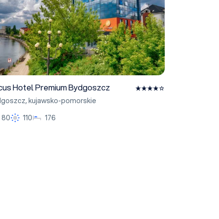
cus Hotel Premium Bydgoszcz
dgoszcz
,
kujawsko-pomorskie
80
110
176