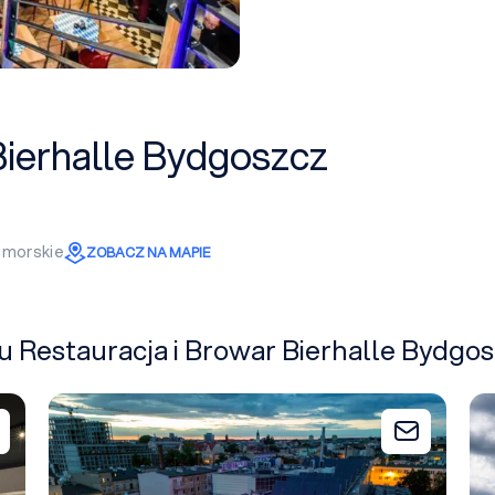
Bierhalle Bydgoszcz
omorskie
ZOBACZ NA MAPIE
u Restauracja i Browar Bierhalle Bydgo
Mercure Bydgoszcz Sepia
Fo
Dodaj do zapytania
Dodaj do