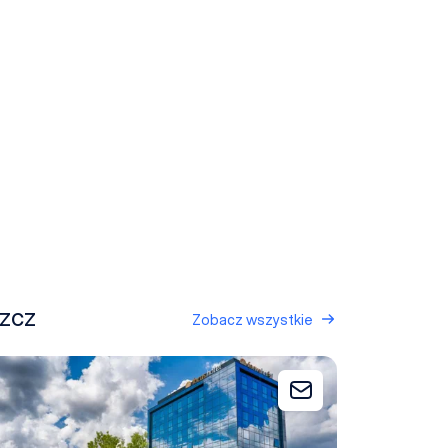
szcz
Zobacz wszystkie
cus Hotel Premium Bydgoszcz
 zapytania
Dodaj do zapytani