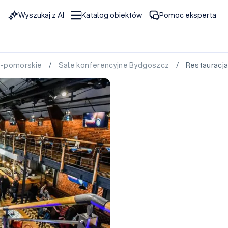
Wyszukaj z AI
Katalog obiektów
Pomoc eksperta
o-pomorskie
/
Sale konferencyjne Bydgoszcz
/ Restauracja 