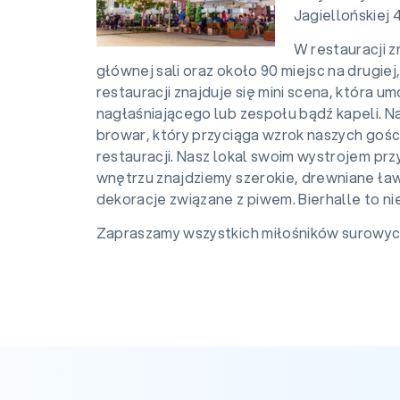
Jagiellońskiej
W restauracji z
głównej sali oraz około 90 miejsc na drugiej,
restauracji znajduje się mini scena, która u
nagłaśniającego lub zespołu bądź kapeli. N
browar, który przyciąga wzrok naszych gości
restauracji. Nasz lokal swoim wystrojem prz
wnętrzu znajdziemy szerokie, drewniane ławy,
dekoracje związane z piwem. Bierhalle to nie 
Zapraszamy wszystkich miłośników surowych