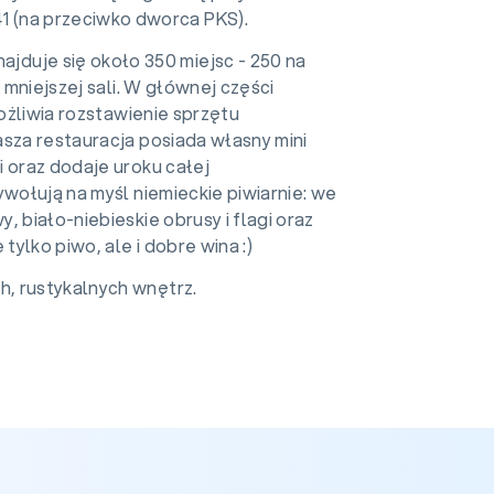
 41 (na przeciwko dworca PKS).
najduje się około 350 miejsc - 250 na
 mniejszej sali. W głównej części
możliwia rozstawienie sprzętu
asza restauracja posiada własny mini
 oraz dodaje uroku całej
ywołują na myśl niemieckie piwiarnie: we
 biało-niebieskie obrusy i flagi oraz
tylko piwo, ale i dobre wina :)
, rustykalnych wnętrz.