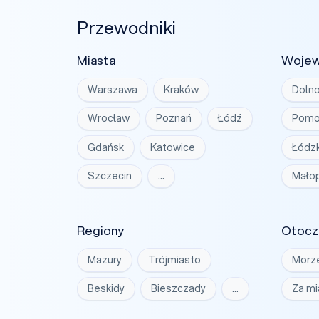
Przewodniki
Miasta
Woje
Warszawa
Kraków
Dolno
Wrocław
Poznań
Łódź
Pomo
Gdańsk
Katowice
Łódzk
Szczecin
…
Małop
Regiony
Otocz
Mazury
Trójmiasto
Morz
Beskidy
Bieszczady
…
Za m