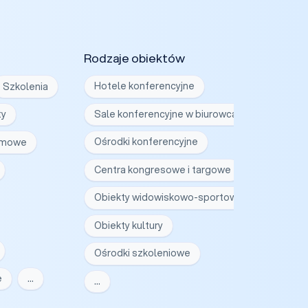
Rodzaje obiektów
Szkolenia
Hotele konferencyjne
ty
Sale konferencyjne w biurowcach
irmowe
Ośrodki konferencyjne
Centra kongresowe i targowe
Obiekty widowiskowo-sportowe
Obiekty kultury
Ośrodki szkoleniowe
e
…
…