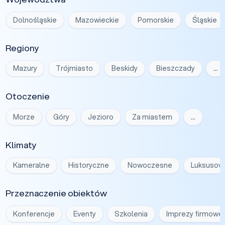
Dolnośląskie
Mazowieckie
Pomorskie
Śląskie
Regiony
Mazury
Trójmiasto
Beskidy
Bieszczady
…
Otoczenie
Morze
Góry
Jezioro
Za miastem
…
Klimaty
Kameralne
Historyczne
Nowoczesne
Luksusow
Przeznaczenie obiektów
Konferencje
Eventy
Szkolenia
Imprezy firmowe