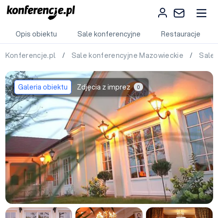
Opis obiektu
Sale konferencyjne
Restauracje
Konferencje.pl
/
Sale konferencyjne Mazowieckie
/
Sale
Galeria obiektu
Zdjęcia z imprez
0