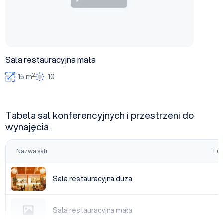
Sala restauracyjna mała
2
15 m
10
Tabela sal konferencyjnych i przestrzeni do
wynajęcia
Nazwa sali
Tea
Sala restauracyjna duża
Sala restauracyjna duża
Sala restauracyjna mała
Sala restauracyjna mała