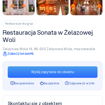
+3
Restauracje dla grup
Restauracja Sonata w Żelazowej
Woli
Żelazowa Wola 14, 96-500
Żelazowa Wola
,
mazowieckie
ZOBACZ NA MAPIE
Wyślij zapytanie do obiektu
Bezpośrednio
Bezpłatnie
Odpowiedź w 24h
Skontaktuj się z obiektem