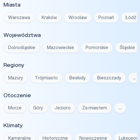
Miasta
Warszawa
Kraków
Wrocław
Poznań
Łódź
Województwa
Dolnośląskie
Mazowieckie
Pomorskie
Śląskie
Regiony
Mazury
Trójmiasto
Beskidy
Bieszczady
…
Otoczenie
Morze
Góry
Jezioro
Za miastem
…
Klimaty
Kameralne
Historyczne
Nowoczesne
Luksusow