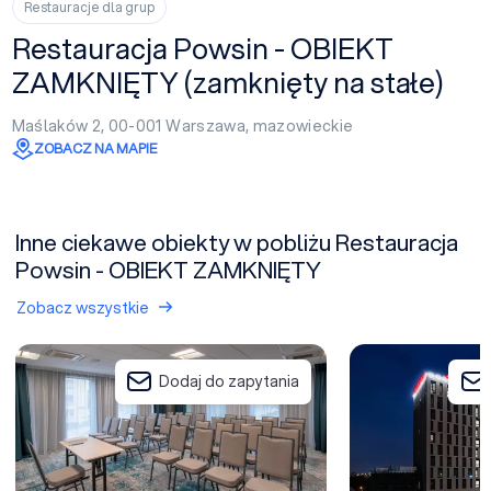
Restauracje dla grup
Restauracja Powsin - OBIEKT
ZAMKNIĘTY (zamknięty na stałe)
Maślaków 2, 00-001
Warszawa
,
mazowieckie
ZOBACZ NA MAPIE
Inne ciekawe obiekty w pobliżu Restauracja
Powsin - OBIEKT ZAMKNIĘTY
Zobacz wszystkie
Hampton by Hilton Warsaw Mokotów
Airport Hotel Okęc
Dodaj do zapytania