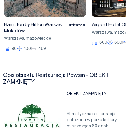
Hampton by Hilton Warsaw
Airport Hotel Ok
Mokotów
Warszawa
,
mazowi
Warszawa
,
mazowieckie
800
800
90
100
469
Opis obiektu Restauracja Powsin - OBIEKT
ZAMKNIĘTY
OBIEKT ZAMKNIĘTY
Klimatyczna restauracja
położona w parku kultury,
mieszcząca 60 osób.