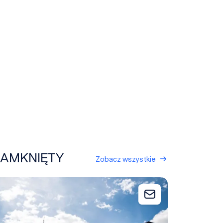
T ZAMKNIĘTY
Zobacz wszystkie
udio Filmowe Panika S.A.
Dodaj do zapytani