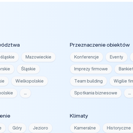
wództwa
Przeznaczenie obiektów
śląskie
Mazowieckie
Konferencje
Eventy
rskie
Śląskie
Imprezy firmowe
Bankie
ie
Wielkopolskie
Team building
Wigilie f
olskie
…
Spotkania biznesowe
…
enie
Klimaty
e
Góry
Jezioro
Kameralne
Historyczne