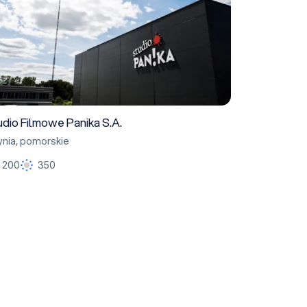
udio Filmowe Panika S.A.
nia
,
pomorskie
200
350