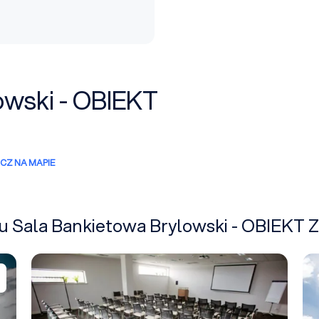
owski - OBIEKT
CZ NA MAPIE
iżu Sala Bankietowa Brylowski - OBIEK
Point For Business P4B- ZAMKNIĘTE
St
Dodaj do zapytania