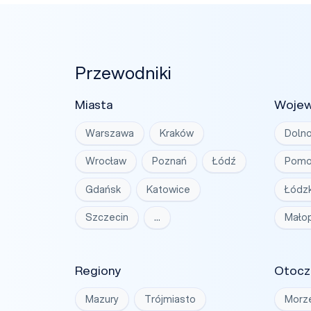
Przewodniki
Miasta
Woje
Warszawa
Kraków
Dolno
Wrocław
Poznań
Łódź
Pomo
Gdańsk
Katowice
Łódzk
Szczecin
…
Małop
Regiony
Otocz
Mazury
Trójmiasto
Morz