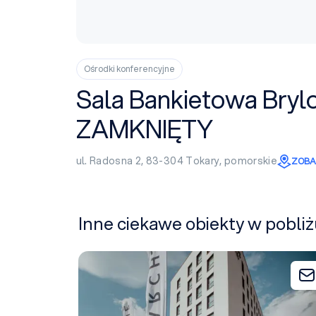
Ośrodki konferencyjne
Sala Bankietowa Bryl
ZAMKNIĘTY
ul. Radosna 2, 83-304
Tokary
,
pomorskie
ZOBA
Inne ciekawe obiekty w pobl
Arche Hotel Lotnisko Gdańsk