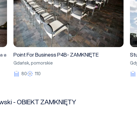
Point For Business P4B- ZAMKNIĘTE
St
Gdańsk
,
pomorskie
Gdy
80
110
lowski - OBIEKT ZAMKNIĘTY