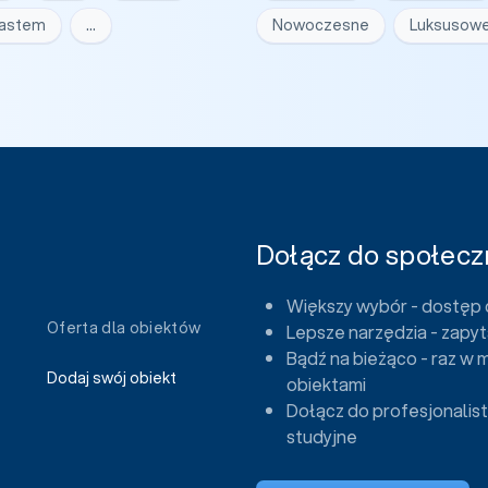
iastem
…
Nowoczesne
Luksusow
Dołącz do społeczn
Większy wybór - dostęp 
Oferta dla obiektów
Lepsze narzędzia - zapyt
Bądź na bieżąco - raz w 
Dodaj swój obiekt
obiektami
Dołącz do profesjonalist
studyjne