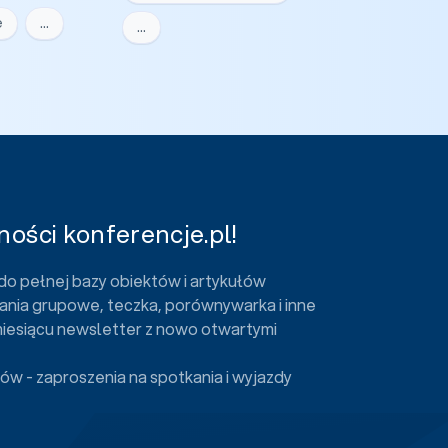
e
…
…
ości konferencje.pl!
do pełnej bazy obiektów i artykułów
ania grupowe, teczka, porównywarka i inne
miesiącu newsletter z nowo otwartymi
ów - zaproszenia na spotkania i wyjazdy