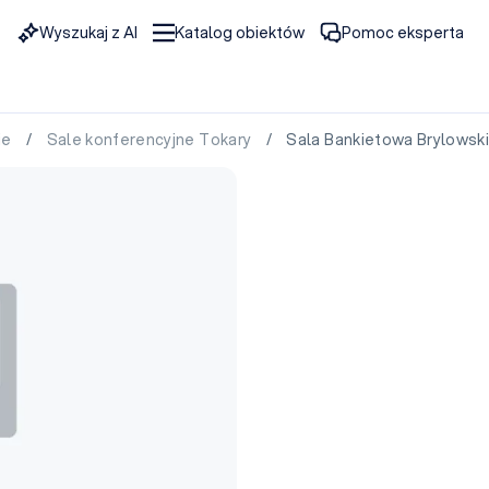
Wyszukaj z AI
Katalog obiektów
Pomoc eksperta
ie
/
Sale konferencyjne Tokary
/ Sala Bankietowa Brylowsk