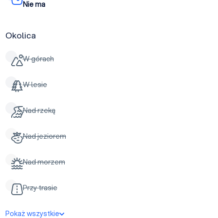
Nie ma
Okolica
W górach
W lesie
Nad rzeką
Nad jeziorem
Nad morzem
Przy trasie
Pokaż wszystkie