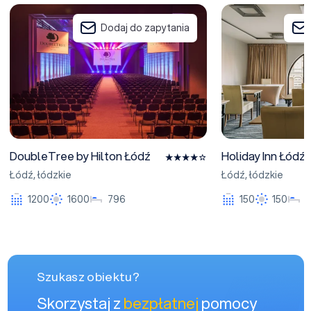
DoubleTree by Hilton Łódź
Holiday Inn Łódź
Dodaj do zapytania
DoubleTree by Hilton Łódź
Holiday Inn Łódź
Łódź
,
łódzkie
Łódź
,
łódzkie
1200
1600
796
150
150
Szukasz obiektu?
Skorzystaj z
bezpłatnej
pomocy