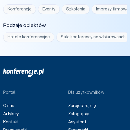
Konferencje
Eventy
Szkolenia
Imprezy firmowe
Rodzaje obiektów
Hotele konferencyjne
Sale konferencyjne w biurowcach
Portal
Dla użytkowników
O nas
Zarejestruj się
Artykuły
Zaloguj się
Kontakt
Asystent
Przewodniki
Statystyki