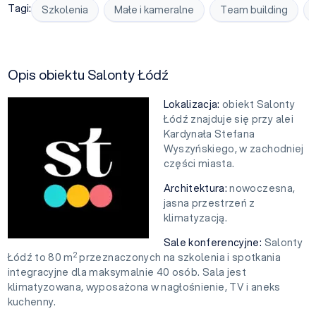
Tagi:
Szkolenia
Małe i kameralne
Team building
Opis obiektu Salonty Łódź
Lokalizacja:
obiekt Salonty
Łódź znajduje się przy alei
Kardynała Stefana
Wyszyńskiego, w zachodniej
części miasta.
Architektura:
nowoczesna,
jasna przestrzeń z
klimatyzacją.
Sale konferencyjne:
Salonty
2
Łódź to 80 m
przeznaczonych na szkolenia i spotkania
integracyjne dla maksymalnie 40 osób. Sala jest
klimatyzowana, wyposażona w nagłośnienie, TV i aneks
kuchenny.