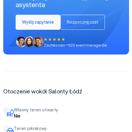
asystenta
Wyślij zapytanie
Rozpocznij czat
Zaufało nam +500 event managerów
Otoczenie wokół Salonty Łódź
Własny teren otwarty
Nie
Teren piknikowy