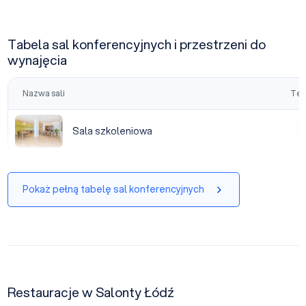
Tabela sal konferencyjnych i przestrzeni do
wynajęcia
Nazwa sali
Tea
Sala szkoleniowa
Sala szkoleniowa
|
Pokaż pełną tabelę sal konferencyjnych
Restauracje w Salonty Łódź