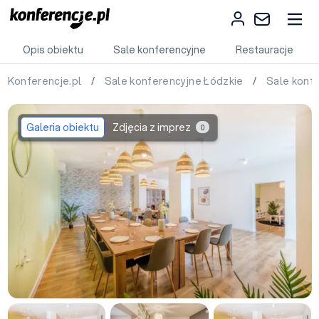
Opis obiektu
Sale konferencyjne
Restauracje
Konferencje.pl
/
Sale konferencyjne Łódzkie
/
Sale konf
Galeria obiektu
Zdjęcia z imprez
0