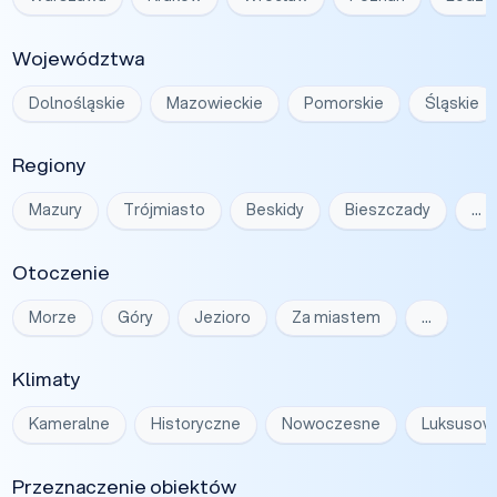
Województwa
Dolnośląskie
Mazowieckie
Pomorskie
Śląskie
Regiony
Mazury
Trójmiasto
Beskidy
Bieszczady
…
Otoczenie
Morze
Góry
Jezioro
Za miastem
…
Klimaty
Kameralne
Historyczne
Nowoczesne
Luksusow
Przeznaczenie obiektów