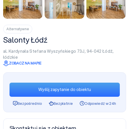
Alternatywne
Salonty Łódź
al. Kardynała Stefana Wyszyńskiego 73J, 94-042
Łódź
,
łódzkie
ZOBACZ NA MAPIE
Wyślij zapytanie do obiektu
Bezpośrednio
Bezpłatnie
Odpowiedź w 24h
Skontaktuj się z obiektem