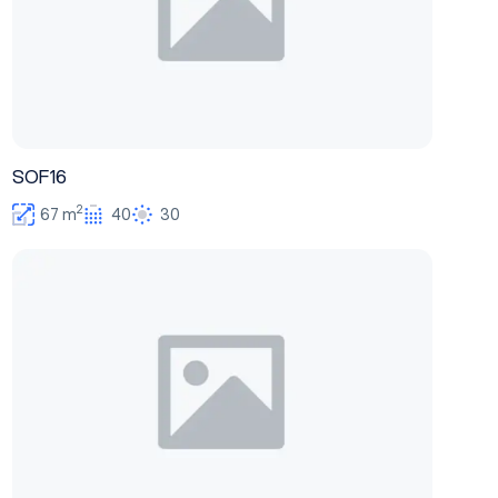
SOF16
2
67 m
40
30
SOF19