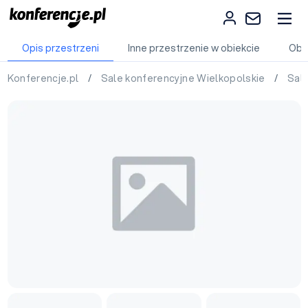
Opis przestrzeni
Inne przestrzenie w obiekcie
Obi
Konferencje.pl
/
Sale konferencyjne Wielkopolskie
/
Sal