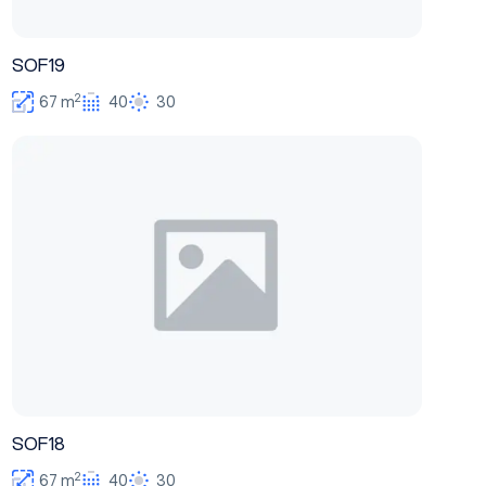
SOF19
2
67 m
40
30
SOF18
SOF18
2
67 m
40
30