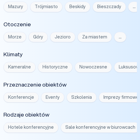
Mazury
Trójmiasto
Beskidy
Bieszczady
…
Otoczenie
Morze
Góry
Jezioro
Za miastem
…
Klimaty
Kameralne
Historyczne
Nowoczesne
Luksusow
Przeznaczenie obiektów
Konferencje
Eventy
Szkolenia
Imprezy firmowe
Rodzaje obiektów
Hotele konferencyjne
Sale konferencyjne w biurowcach