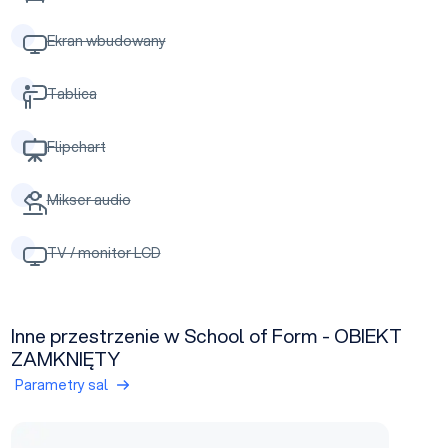
Ekran wbudowany
Tablica
Flipchart
Mikser audio
TV / monitor LCD
Inne przestrzenie w School of Form - OBIEKT
ZAMKNIĘTY
Parametry sal
Przestrzeń foto-video