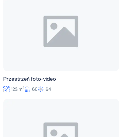
Przestrzeń foto-video
2
123 m
80
64
SOF16