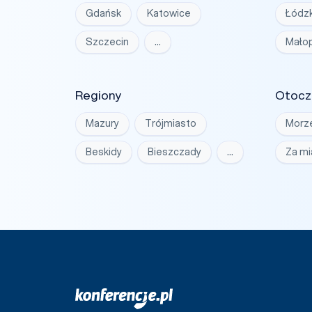
Gdańsk
Katowice
Łódzk
Szczecin
…
Małop
Regiony
Otocz
Mazury
Trójmiasto
Morz
Beskidy
Bieszczady
…
Za m