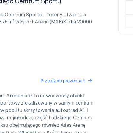
kiego Centrum Sportu
o Centrum Sportu – tereny otwarte o
876 m² w Sport Arena (MAKiS) dla 20000
Przejdź do prezentacji
rt Arena Łódź to nowoczesny obiekt
sportowy
zlokalizowany w samym centrum
w pobliżu skrzyżowania autostrad
,
A1 i
najmłodszą
nowi
część Łódzkiego Centrum
eksu obejmującego również Atlas Arenę
ejski im. Władysława Króla, tworzącego