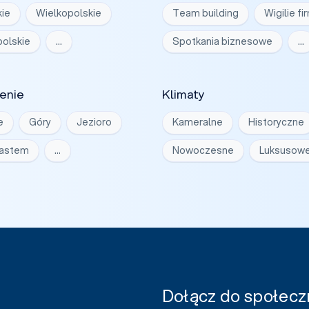
ie
Wielkopolskie
Team building
Wigilie f
olskie
…
Spotkania biznesowe
…
enie
Klimaty
e
Góry
Jezioro
Kameralne
Historyczne
iastem
…
Nowoczesne
Luksusow
Dołącz do społeczn