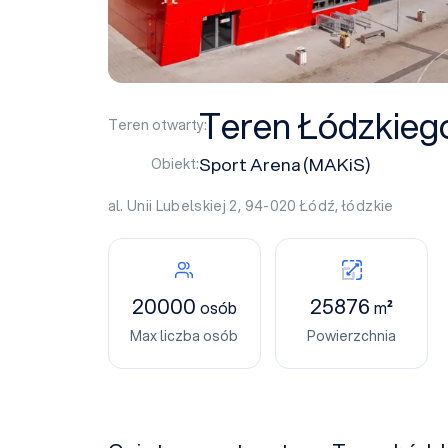
Teren Łódzkieg
Teren otwarty:
Sport Arena (MAKiS)
Obiekt:
al. Unii Lubelskiej 2, 94-020
Łódź
,
łódzkie
20000
25876
osób
m²
Max liczba osób
Powierzchnia