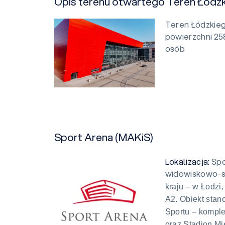
Opis terenu otwartego Teren Łódz
Teren Łódzkieg
powierzchni 25
osób
Sport Arena (MAKiS)
Lokalizacja:
Spo
widowiskowo-
kraju – w Łodzi
A2. Obiekt sta
Sportu – kompl
oraz Stadion Mi