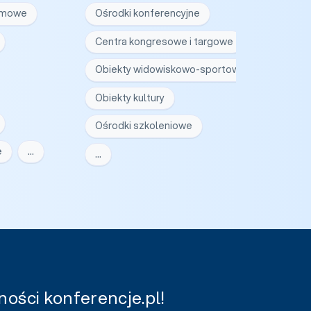
irmowe
Ośrodki konferencyjne
Centra kongresowe i targowe
Obiekty widowiskowo-sportowe
Obiekty kultury
Ośrodki szkoleniowe
e
…
…
ości konferencje.pl!