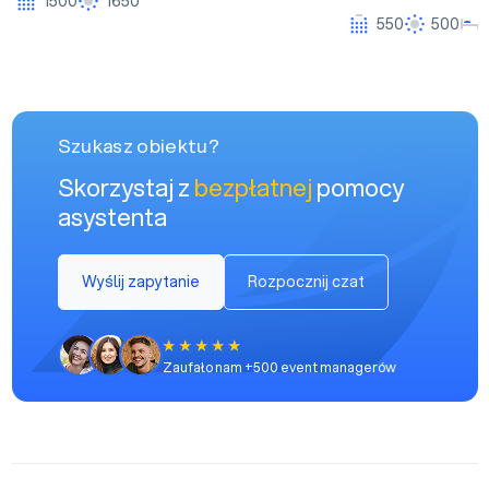
1500
1650
550
500
Szukasz obiektu?
Skorzystaj z
bezpłatnej
pomocy
asystenta
Wyślij zapytanie
Rozpocznij czat
Zaufało nam +500 event managerów