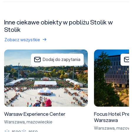
Inne ciekawe obiekty w pobliżu Stolik w
Stolik
Zobacz wszystkie
Warsaw Experience Center
Focus Hotel Prem
Dodaj do zapytania
Warsaw Experience Center
Focus Hotel Pre
Warszawa
Warszawa
,
mazowieckie
Warszawa
,
mazowi