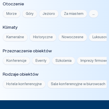
Otoczenie
Morze
Góry
Jezioro
Za miastem
…
Klimaty
Kameralne
Historyczne
Nowoczesne
Luksusow
Przeznaczenie obiektów
Konferencje
Eventy
Szkolenia
Imprezy firmowe
Rodzaje obiektów
Hotele konferencyjne
Sale konferencyjne w biurowcach