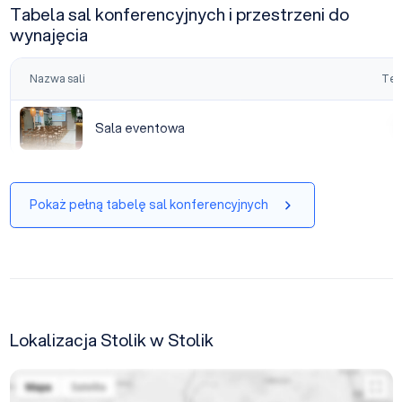
Tabela sal konferencyjnych i przestrzeni do
wynajęcia
Nazwa sali
Tea
Sala eventowa
Sala eventowa
|
Pokaż pełną tabelę sal konferencyjnych
Lokalizacja Stolik w Stolik