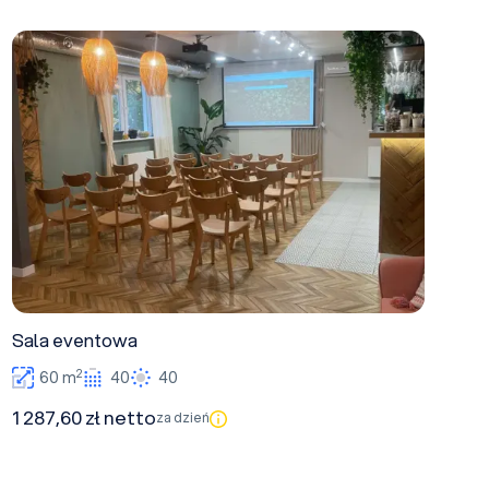
Sala eventowa
Sala eventowa
2
60 m
40
40
1 287,60 zł netto
za dzień