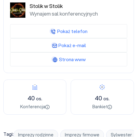
Stolik w Stolik
Wynajem sal konferencyjnych
Pokaż telefon
Pokaż e-mail
Strona www
Konferencja
Bankiet
40
40
os.
os.
Konferencja
Bankiet
Tagi:
Imprezy rodzinne
Imprezy firmowe
Sylwester