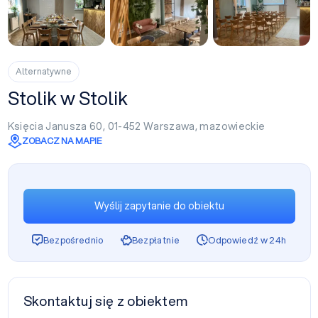
+1
Alternatywne
Stolik w Stolik
Księcia Janusza 60, 01-452
Warszawa
,
mazowieckie
ZOBACZ NA MAPIE
Wyślij zapytanie do obiektu
Bezpośrednio
Bezpłatnie
Odpowiedź w 24h
Skontaktuj się z obiektem