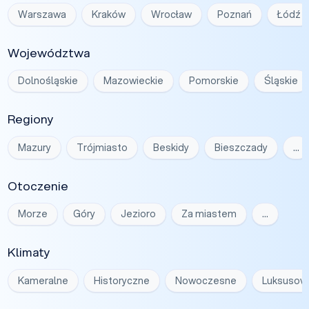
Warszawa
Kraków
Wrocław
Poznań
Łódź
Województwa
Dolnośląskie
Mazowieckie
Pomorskie
Śląskie
Regiony
Mazury
Trójmiasto
Beskidy
Bieszczady
…
Otoczenie
Morze
Góry
Jezioro
Za miastem
…
Klimaty
Kameralne
Historyczne
Nowoczesne
Luksusow