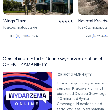
Wings Plaza
Novotel Kraków 
Kraków
,
małopolskie
Kraków
,
małopolsk
100
70
174
350
294
Opis obiektu Studio Online wydarzeniaonline.pl -
OBIEKT ZAMKNIĘTY
OBIEKT ZAMKNIĘTY
Studio znajduje się w samym
centrum Krakowa – 5 minut
pieszo od Dworca Głównego
i 13 minut od Rynku
Głównego. Niezależnie od
tego, czy jest to transmisja