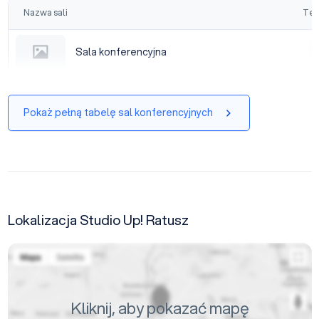
Nazwa sali
Tea
Sala konferencyjna
Sala konferencyjna
|
Pokaż pełną tabelę sal konferencyjnych
Lokalizacja Studio Up! Ratusz
Kliknij, aby pokazać mapę