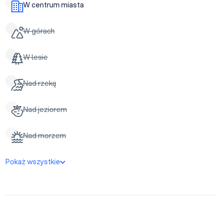
W centrum miasta
W górach
W lesie
Nad rzeką
Nad jeziorem
Nad morzem
Pokaż wszystkie