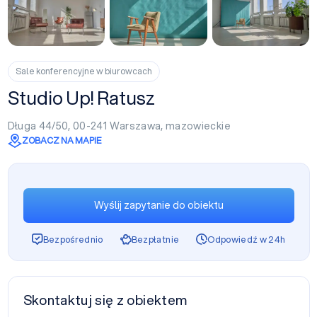
+1
Sale konferencyjne w biurowcach
Studio Up! Ratusz
Długa 44/50, 00-241
Warszawa
,
mazowieckie
ZOBACZ NA MAPIE
Wyślij zapytanie do obiektu
Bezpośrednio
Bezpłatnie
Odpowiedź w 24h
Skontaktuj się z obiektem