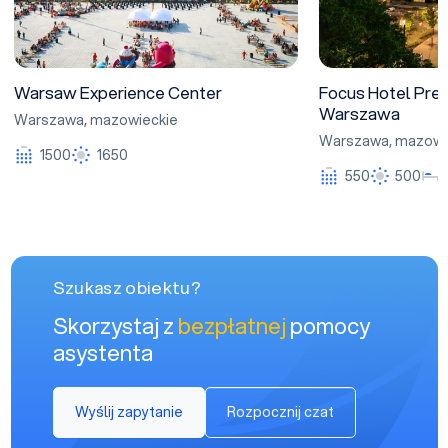
Warsaw Experience Center
Focus Hotel Pre
Warszawa
Warszawa
,
mazowieckie
Warszawa
,
mazowi
1500
1650
550
500
Szukasz obiektu?
Skorzystaj z
bezpłatnej
pomocy
asystenta
Wyślij zapytanie
Rozpocznij czat