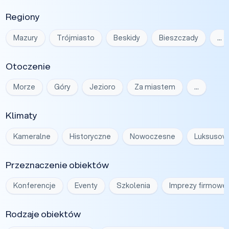
Regiony
Mazury
Trójmiasto
Beskidy
Bieszczady
…
Otoczenie
Morze
Góry
Jezioro
Za miastem
…
Klimaty
Kameralne
Historyczne
Nowoczesne
Luksusow
Przeznaczenie obiektów
Konferencje
Eventy
Szkolenia
Imprezy firmowe
Rodzaje obiektów