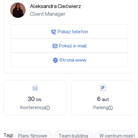
Aleksandra Ciećwierz
Client Manager
Pokaż telefon
Pokaż e-mail
Strona www
Konferencja
Parking
30
6
os.
aut
Konferencja
Parking
Tagi:
Plany filmowe
Team building
W centrum miasta