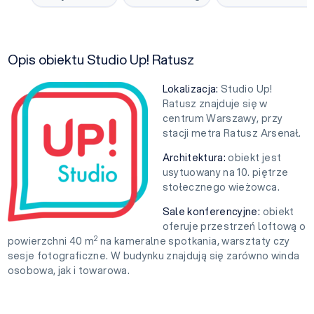
Opis obiektu Studio Up! Ratusz
Lokalizacja:
Studio Up!
Ratusz znajduje się w
centrum Warszawy, przy
stacji metra Ratusz Arsenał.
Architektura:
obiekt jest
usytuowany na 10. piętrze
stołecznego wieżowca.
Sale konferencyjne:
obiekt
oferuje przestrzeń loftową o
2
powierzchni 40 m
na kameralne spotkania, warsztaty czy
sesje fotograficzne. W budynku znajdują się zarówno winda
osobowa, jak i towarowa.