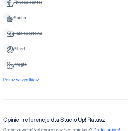
Fitness center
Sauna
Hala sportowa
Bilard
Kręgle
Pokaż wszystkie
Opinie i referencje dla Studio Up! Ratusz
Organizowałaś/eś imprezę w tym obiekcie?
Dodaj opinię!