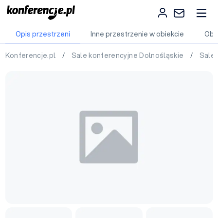
Opis przestrzeni
Inne przestrzenie w obiekcie
Obi
Konferencje.pl
/
Sale konferencyjne Dolnośląskie
/
Sale 