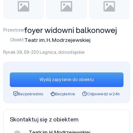
foyer widowni balkonowej
Przestrzeń:
Teatr im. H. Modrzejewskiej
Obiekt:
Rynek 39, 59-220
Legnica
,
dolnośląskie
Wyślij zapytanie do obiektu
Bezpośrednio
Bezpłatnie
Odpowiedź w 24h
Skontaktuj się z obiektem
Teatr im. H. Modrzejewskiej