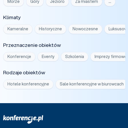
Morze
Góry
Jezioro
Za miastem
…
Klimaty
Kameralne
Historyczne
Nowoczesne
Luksusow
Przeznaczenie obiektów
Konferencje
Eventy
Szkolenia
Imprezy firmowe
Rodzaje obiektów
Hotele konferencyjne
Sale konferencyjne w biurowcach