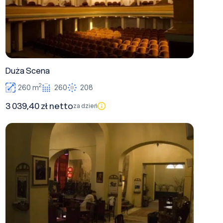
Duża Scena
2
260 m
260
208
3 039,40 zł netto
za dzień
Caffe Modjeska