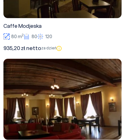
Caffe Modjeska
2
80 m
80
120
935,20 zł netto
za dzień
Ratuszowa