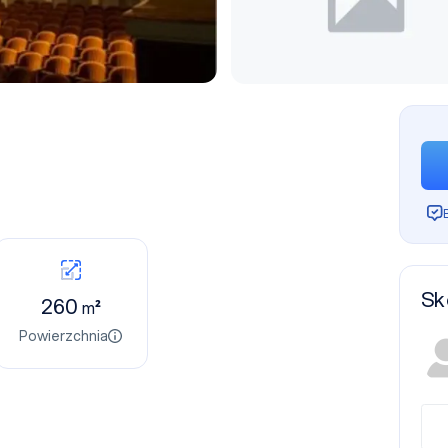
Sk
260
m²
Powierzchnia