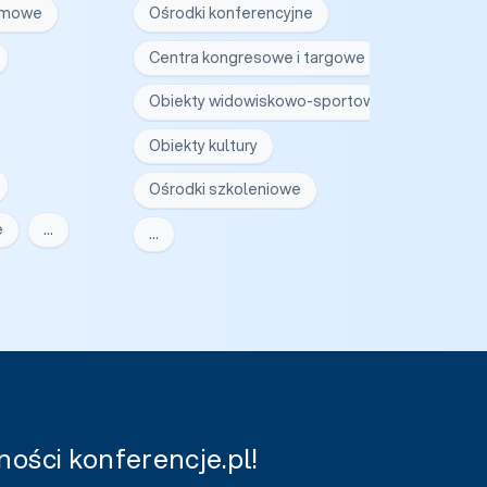
irmowe
Ośrodki konferencyjne
Centra kongresowe i targowe
Obiekty widowiskowo-sportowe
Obiekty kultury
Ośrodki szkoleniowe
e
…
…
ości konferencje.pl!