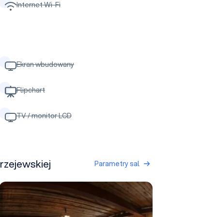
Internet Wi-Fi
Ekran wbudowany
Flipchart
TV / monitor LCD
drzejewskiej
Parametry sal
Ratuszowa