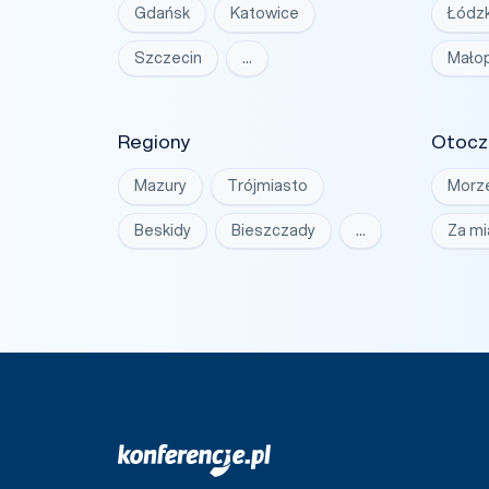
Gdańsk
Katowice
Łódzk
Szczecin
…
Małop
Regiony
Otocz
Mazury
Trójmiasto
Morz
Beskidy
Bieszczady
…
Za m