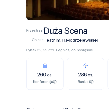
Duża Scena
Przestrzeń:
Teatr im. H. Modrzejewskiej
Obiekt:
Rynek 39, 59-220
Legnica
,
dolnośląskie
260
286
os.
os.
Konferencja
Bankiet