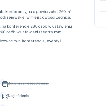
ala konferencyjna o powierzchni 260 m²
Modrzejewskiej w miejscowości Legnica.
 na konferencję 286 osób w ustawieniu
260 osób w ustawieniu teatralnym.
zować m.in. konferencje, eventy i
Zaciemnienie regulowane
Nagłośnienie