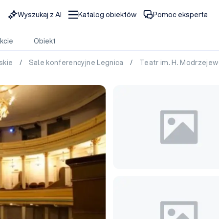
Wyszukaj z AI
Katalog obiektów
Pomoc eksperta
kcie
Obiekt
skie
/
Sale konferencyjne Legnica
/
Teatr im. H. Modrzejew