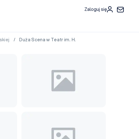
Zaloguj się
skiej
/ Duża Scena w Teatr im. H.