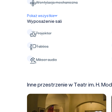
Wentylacja mechaniczna
Pokaż wszystkie
Wyposażenie sali
Projektor
Tablica
Mikser audio
Inne przestrzenie w Teatr im. H. Mo
Caffe Modjeska