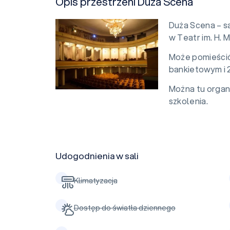
Opis przestrzeni Duża Scena
Duża Scena – s
w Teatr im. H. 
Może pomieścić
bankietowym i 
Można tu organi
szkolenia.
Udogodnienia w sali
Klimatyzacja
Dostęp do światła dziennego