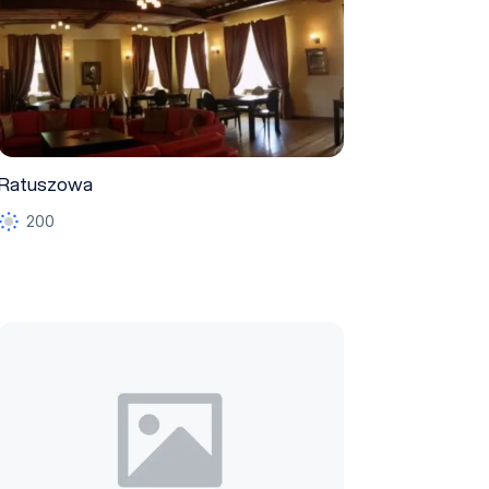
Ratuszowa
200
foyer widowni parterowej