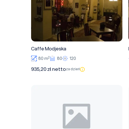
Caffe Modjeska
2
80 m
80
120
935,20 zł netto
za dzień
Hall Starego Ratusza