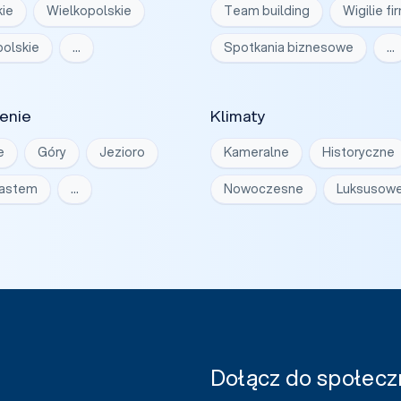
ie
Wielkopolskie
Team building
Wigilie f
olskie
…
Spotkania biznesowe
…
enie
Klimaty
e
Góry
Jezioro
Kameralne
Historyczne
iastem
…
Nowoczesne
Luksusow
Dołącz do społeczn