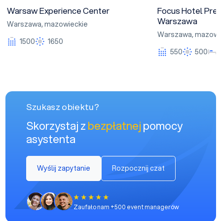
Warsaw Experience Center
Focus Hotel Pre
Warszawa
Warszawa
,
mazowieckie
Warszawa
,
mazowi
1500
1650
550
500
Szukasz obiektu?
Skorzystaj z
bezpłatnej
pomocy
asystenta
Wyślij zapytanie
Rozpocznij czat
Zaufało nam +500 event managerów