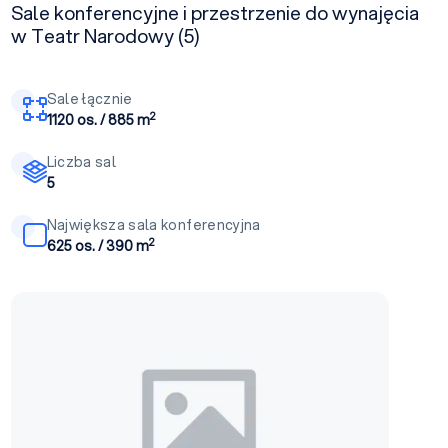
Sale konferencyjne i przestrzenie do wynajęcia
w Teatr Narodowy (5)
Sale łącznie
2
1120 os. / 885 m
Liczba sal
5
Największa sala konferencyjna
2
625 os. / 390 m
Sala Bogusławskiego