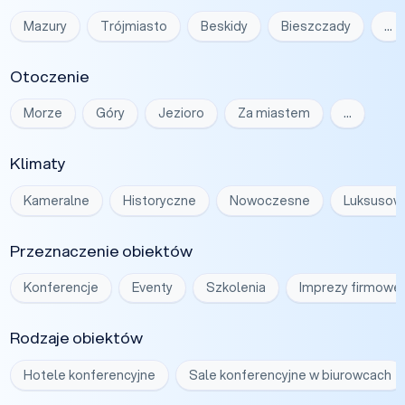
Mazury
Trójmiasto
Beskidy
Bieszczady
…
Otoczenie
Morze
Góry
Jezioro
Za miastem
…
Klimaty
Kameralne
Historyczne
Nowoczesne
Luksusow
Przeznaczenie obiektów
Konferencje
Eventy
Szkolenia
Imprezy firmowe
Rodzaje obiektów
Hotele konferencyjne
Sale konferencyjne w biurowcach