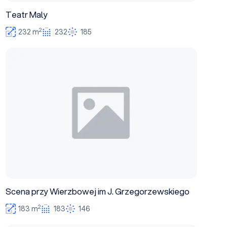
Teatr Maly
2
232 m
232
185
Scena przy Wierzbowej im J. Grzegorzewskiego
Scena przy Wierzbowej im J. Grzegorzewskiego
2
183 m
183
146