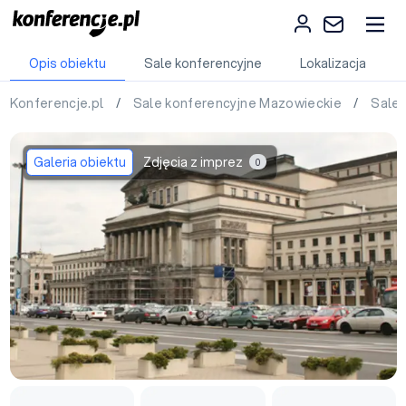
Opis obiektu
Sale konferencyjne
Lokalizacja
Konferencje.pl
/
Sale konferencyjne Mazowieckie
/
Sale
Galeria obiektu
Zdjęcia z imprez
0