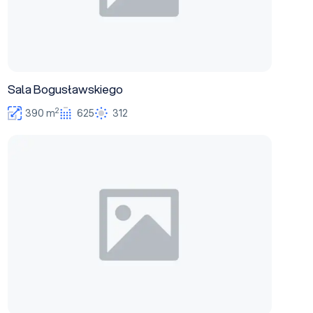
Sala Bogusławskiego
2
390 m
625
312
Teatr Maly