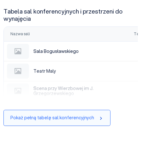
Tabela sal konferencyjnych i przestrzeni do
wynajęcia
Nazwa sali
Tea
Sala Bogusławskiego
Sala Bogusławskiego
Teatr Maly
Teatr Maly
Scena przy Wierzbowej im J. Grzegorzewskiego
Scena przy Wierzbowej im J.
Grzegorzewskiego
Pokaż pełną tabelę sal konferencyjnych