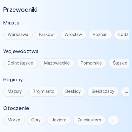
Przewodniki
Miasta
Warszawa
Kraków
Wrocław
Poznań
Łódź
Województwa
Dolnośląskie
Mazowieckie
Pomorskie
Śląskie
Regiony
Mazury
Trójmiasto
Beskidy
Bieszczady
…
Otoczenie
Morze
Góry
Jezioro
Za miastem
…