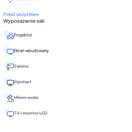
Pokaż wszystkie
Wyposażenie sali
Projektor
Ekran wbudowany
Tablica
Flipchart
Mikser audio
TV / monitor LCD