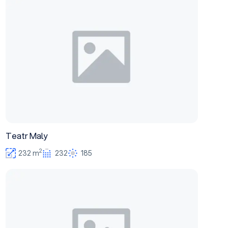
Teatr Maly
2
232 m
232
185
Scena Studio