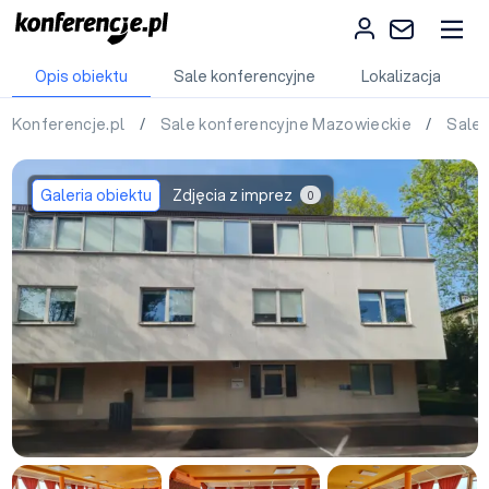
Opis obiektu
Sale konferencyjne
Lokalizacja
Konferencje.pl
/
Sale konferencyjne Mazowieckie
/
Sale
Galeria obiektu
Zdjęcia z imprez
0