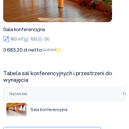
Sala konferencyjna
2
160 m
100
50
3 683,20 zł netto
za dzień
Tabela sal konferencyjnych i przestrzeni do
wynajęcia
Nazwa sali
Tea
Sala konferencyjna
Sala konferencyjna
|