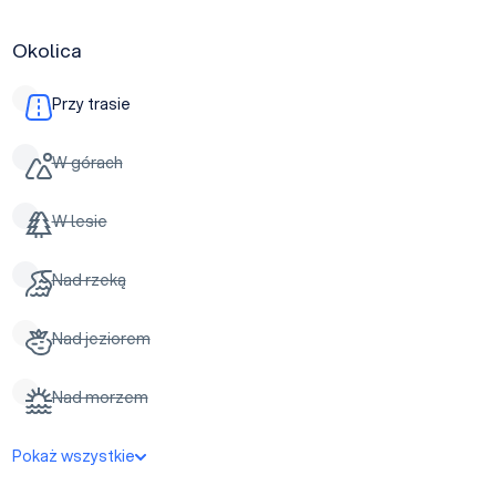
Okolica
Przy trasie
W górach
W lesie
Nad rzeką
Nad jeziorem
Nad morzem
Pokaż wszystkie