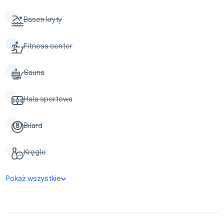
Basen kryty
Fitness center
Sauna
Hala sportowa
Bilard
Kręgle
Pokaż wszystkie