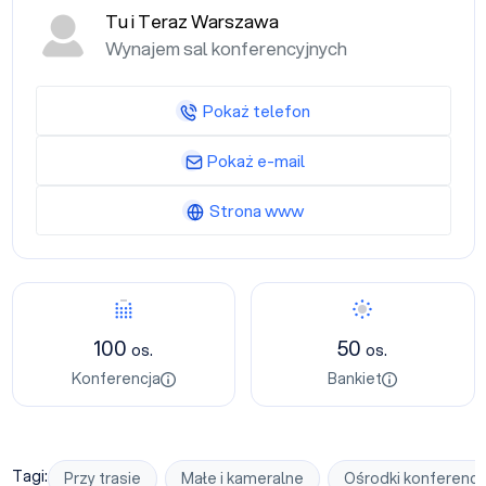
Tu i Teraz Warszawa
Wynajem sal konferencyjnych
Pokaż telefon
Pokaż e-mail
Strona www
Konferencja
Bankiet
100
50
os.
os.
Konferencja
Bankiet
Tagi:
Przy trasie
Małe i kameralne
Ośrodki konferency