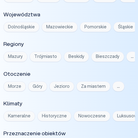
Województwa
Dolnośląskie
Mazowieckie
Pomorskie
Śląskie
Regiony
Mazury
Trójmiasto
Beskidy
Bieszczady
…
Otoczenie
Morze
Góry
Jezioro
Za miastem
…
Klimaty
Kameralne
Historyczne
Nowoczesne
Luksusow
Przeznaczenie obiektów