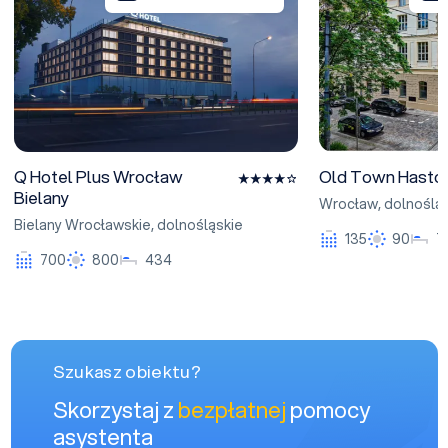
Q Hotel Plus Wrocław
Old Town Hasto
Bielany
Wrocław
,
dolnoślą
Bielany Wrocławskie
,
dolnośląskie
135
90
7
700
800
434
Szukasz obiektu?
Skorzystaj z
bezpłatnej
pomocy
asystenta