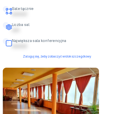
Sale łącznie
| | | | | | | | | |
Liczba sal
| | | | |
Największa sala konferencyjna
| | | | | | | | | |
Zaloguj się, żeby zobaczyć widok szczegółowy
Sala konferencyjna