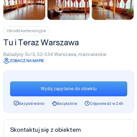
+1
Ośrodki konferencyjne
Tu i Teraz Warszawa
Balladyny 3c/ 5, 52-334
Warszawa
,
mazowieckie
ZOBACZ NA MAPIE
Wyślij zapytanie do obiektu
Bezpośrednio
Bezpłatnie
Odpowiedź w 24h
Skontaktuj się z obiektem