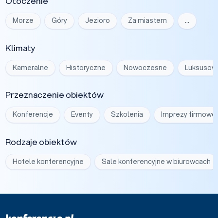
Otoczenie
Morze
Góry
Jezioro
Za miastem
…
Klimaty
Kameralne
Historyczne
Nowoczesne
Luksusow
Przeznaczenie obiektów
Konferencje
Eventy
Szkolenia
Imprezy firmowe
Rodzaje obiektów
Hotele konferencyjne
Sale konferencyjne w biurowcach