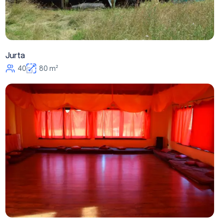
Jurta
40
80 m²