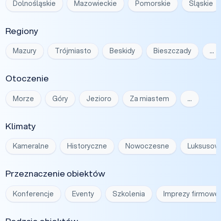
Dolnośląskie
Mazowieckie
Pomorskie
Śląskie
Regiony
Mazury
Trójmiasto
Beskidy
Bieszczady
…
Otoczenie
Morze
Góry
Jezioro
Za miastem
…
Klimaty
Kameralne
Historyczne
Nowoczesne
Luksusow
Przeznaczenie obiektów
Konferencje
Eventy
Szkolenia
Imprezy firmowe