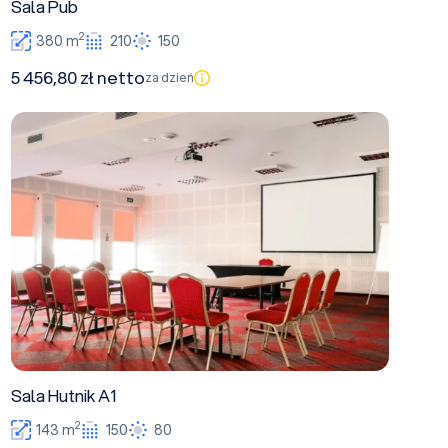
Sala Pub
2
380 m
210
150
5 456,80 zł netto
za dzień
Sala Hutnik A1
Sala Hutnik A1
2
143 m
150
80