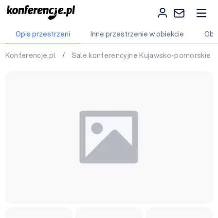
Opis przestrzeni
Inne przestrzenie w obiekcie
Obi
Konferencje.pl
/
Sale konferencyjne Kujawsko-pomorskie