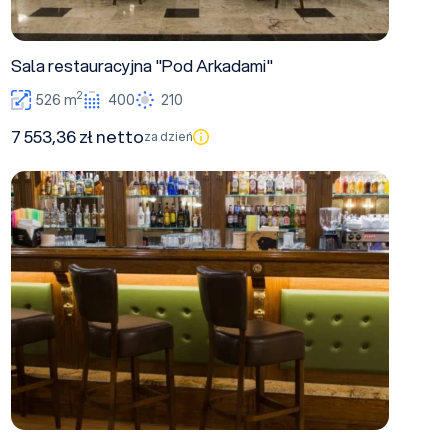
Sala restauracyjna "Pod Arkadami"
2
526 m
400
210
7 553,36 zł netto
za dzień
Sala Pub