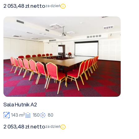
2 053,48 zł netto
za dzień
Sala Hutnik A2
Sala Hutnik A2
2
143 m
150
80
2 053,48 zł netto
za dzień