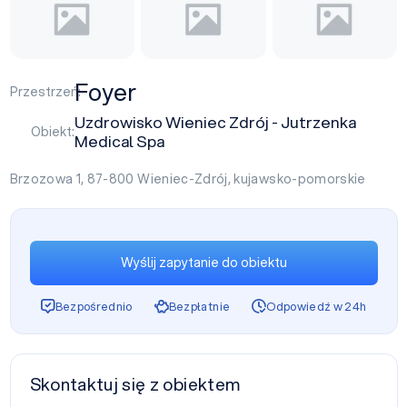
Foyer
Przestrzeń:
Uzdrowisko Wieniec Zdrój - Jutrzenka
Obiekt:
Medical Spa
Brzozowa 1, 87-800
Wieniec-Zdrój
,
kujawsko-pomorskie
Wyślij zapytanie do obiektu
Bezpośrednio
Bezpłatnie
Odpowiedź w 24h
Skontaktuj się z obiektem