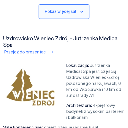
Pokaż więcej sal
Uzdrowisko Wieniec Zdrój - Jutrzenka Medical
Spa
Przejdź do prezentacji
Lokalizacja:
Jutrzenka
Medical Spa jest częścią
Uzdrowiska Wieniec-Zdrój
położonego na Kujawach, 6
km od Włocławka i 10 km od
autostrady A1.
Architektura:
4-piętrowy
budynek z wysokim parterem
i balkonami.
Sale konferencyjne:
obiekt oferuje łącznie 6 sal