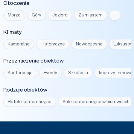
Otoczenie
Morze
Góry
Jezioro
Za miastem
…
Klimaty
Kameralne
Historyczne
Nowoczesne
Luksusow
Przeznaczenie obiektów
Konferencje
Eventy
Szkolenia
Imprezy firmowe
Rodzaje obiektów
Hotele konferencyjne
Sale konferencyjne w biurowcach