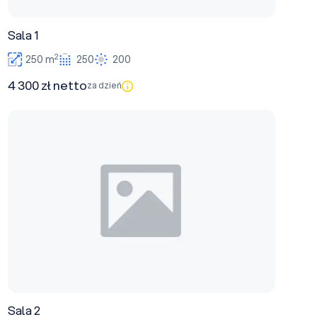
Sala 1
2
250 m
250
200
4 300 zł netto
za dzień
Sala 2
Sala 2