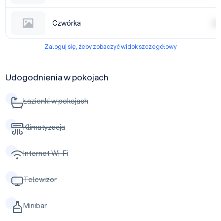
Czwórka
| | | |
Zaloguj się, żeby zobaczyć widok szczegółowy
Udogodnienia w pokojach
Łazienki w pokojach
Klimatyzacja
Internet Wi-Fi
Telewizor
Minibar