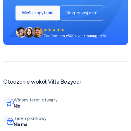
Wyślij zapytanie
Rozpocznij czat
Zaufało nam +500 event managerów
Otoczenie wokół Villa Bezycer
Własny teren otwarty
Nie
Teren piknikowy
Nie ma