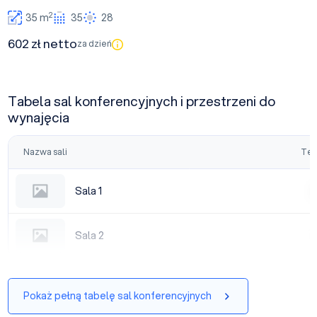
2
35 m
35
28
602 zł netto
za dzień
Tabela sal konferencyjnych i przestrzeni do
wynajęcia
Nazwa sali
Tea
Sala 1
Sala 1
|
Sala 2
Sala 2
|
Pokaż pełną tabelę sal konferencyjnych