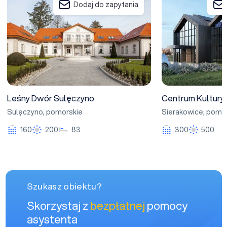
Dodaj do zapytania
Leśny Dwór Sulęczyno
Centrum Kultury
Sulęczyno
,
pomorskie
Sierakowice
,
pomor
160
200
83
300
500
Szukasz obiektu?
Skorzystaj z
bezpłatnej
pomocy
asystenta