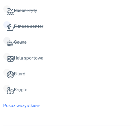
Basen kryty
Fitness center
Sauna
Hala sportowa
Bilard
Kręgle
Pokaż wszystkie