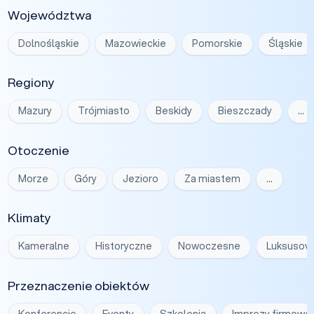
Województwa
Dolnośląskie
Mazowieckie
Pomorskie
Śląskie
Regiony
Mazury
Trójmiasto
Beskidy
Bieszczady
…
Otoczenie
Morze
Góry
Jezioro
Za miastem
…
Klimaty
Kameralne
Historyczne
Nowoczesne
Luksusow
Przeznaczenie obiektów
Konferencje
Eventy
Szkolenia
Imprezy firmowe