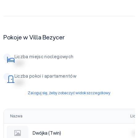
Pokoje w Villa Bezycer
Liczba miejsc noclegowych
| | | | |
Liczba pokoi i apartamentów
| | | | |
Zaloguj się, żeby zobaczyć widok szczegółowy
Nazwa
Licz
Dwójka (Twin)
| | | |