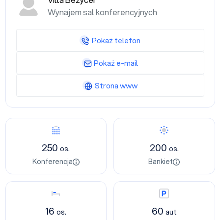
Villa Bezycer
Wynajem sal konferencyjnych
Pokaż telefon
Pokaż e-mail
Strona www
Konferencja
Bankiet
250
200
os.
os.
Konferencja
Bankiet
Nocleg
Parking
16
60
os.
aut