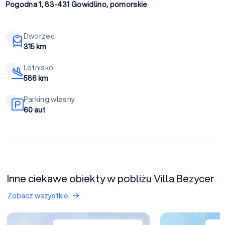
Pogodna 1, 83-431
Gowidlino
,
pomorskie
Dworzec
315 km
Lotnisko
586 km
Parking własny
60 aut
Inne ciekawe obiekty w pobliżu Villa Bezycer
Zobacz wszystkie
Leśny Dwór Sulęczyno
Centrum Kultury w