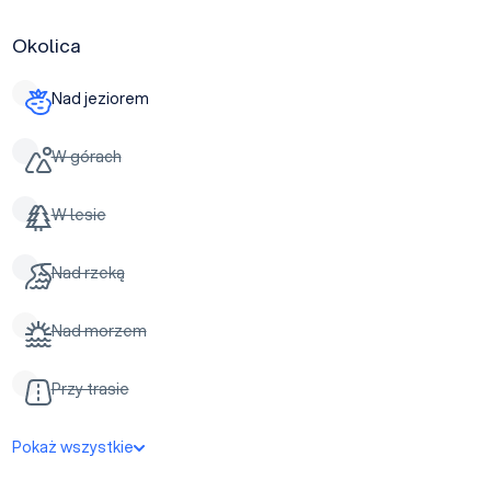
Okolica
Nad jeziorem
W górach
W lesie
Nad rzeką
Nad morzem
Przy trasie
Pokaż wszystkie