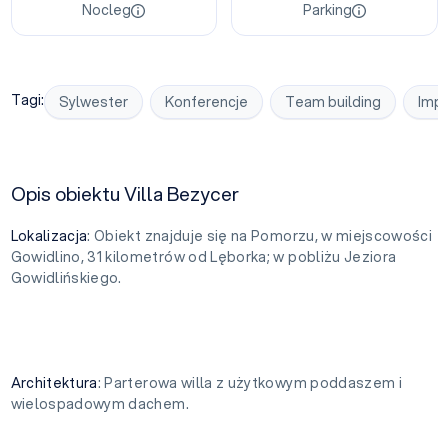
Nocleg
Parking
Tagi:
Sylwester
Konferencje
Team building
Impr
Opis obiektu Villa Bezycer
Lokalizacja
: Obiekt znajduje się na Pomorzu, w miejscowości
Gowidlino, 31 kilometrów od Lęborka; w pobliżu Jeziora
Gowidlińskiego.
Architektura
: Parterowa willa z użytkowym poddaszem i
wielospadowym dachem.