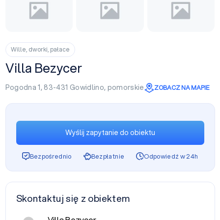
Wille, dworki, pałace
Villa Bezycer
Pogodna 1, 83-431
Gowidlino
,
pomorskie
ZOBACZ NA MAPIE
Wyślij zapytanie do obiektu
Bezpośrednio
Bezpłatnie
Odpowiedź w 24h
Skontaktuj się z obiektem