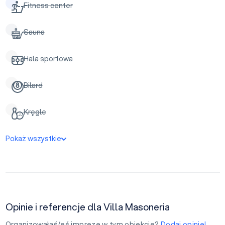
Fitness center
Sauna
Hala sportowa
Bilard
Kręgle
Pokaż wszystkie
Opinie i referencje dla Villa Masoneria
Organizowałaś/eś imprezę w tym obiekcie?
Dodaj opinię!