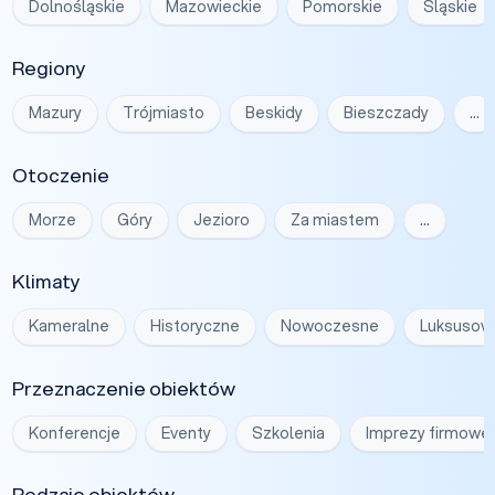
Dolnośląskie
Mazowieckie
Pomorskie
Śląskie
Regiony
Mazury
Trójmiasto
Beskidy
Bieszczady
…
Otoczenie
Morze
Góry
Jezioro
Za miastem
…
Klimaty
Kameralne
Historyczne
Nowoczesne
Luksusow
Przeznaczenie obiektów
Konferencje
Eventy
Szkolenia
Imprezy firmowe
Rodzaje obiektów