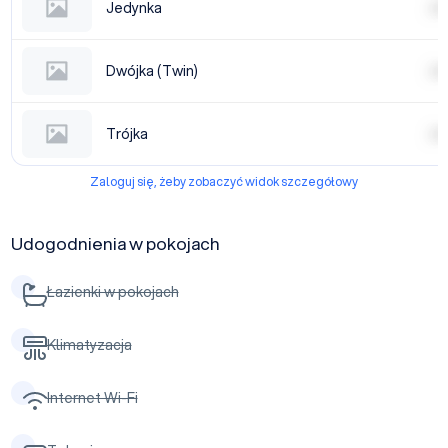
Jedynka
| | | |
Dwójka (Twin)
| | | |
Trójka
| | | |
Zaloguj się, żeby zobaczyć widok szczegółowy
Udogodnienia w pokojach
Łazienki w pokojach
Klimatyzacja
Internet Wi-Fi