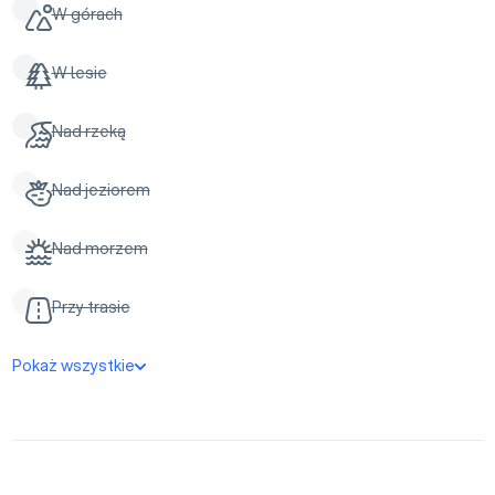
W górach
W lesie
Nad rzeką
Nad jeziorem
Nad morzem
Przy trasie
Pokaż wszystkie