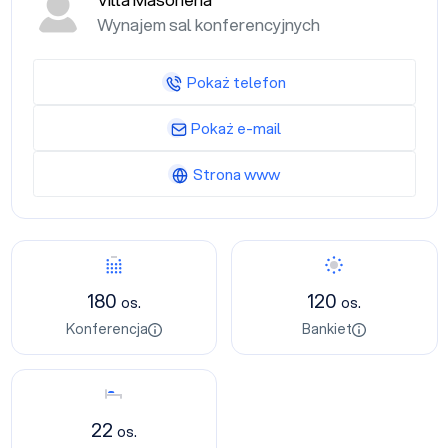
Villa Masoneria
Wynajem sal konferencyjnych
Pokaż telefon
Pokaż e-mail
Strona www
Konferencja
Bankiet
180
120
os.
os.
Konferencja
Bankiet
Nocleg
22
os.