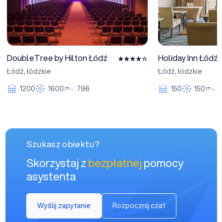
DoubleTree by Hilton Łódź
Holiday Inn Łódź
Łódź
,
łódzkie
Łódź
,
łódzkie
1200
1600
796
150
150
Szukasz obiektu?
Skorzystaj z
bezpłatnej
pomocy
asystenta
Wyślij zapytanie
Rozpocznij czat