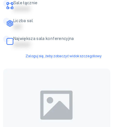
Sale łącznie
| | | | | | | | | |
Liczba sal
| | | | |
Największa sala konferencyjna
| | | | | | | | | |
Zaloguj się, żeby zobaczyć widok szczegółowy
slala bankietowa