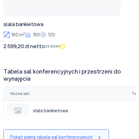
slala bankietowa
2
180 m
180
120
2 599,20 zł netto
za dzień
Tabela sal konferencyjnych i przestrzeni do
wynajęcia
Nazwa sali
Tea
slala bankietowa
slala bankietowa
|
Pokaż pełną tabelę sal konferencyjnych